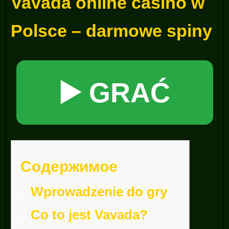
Vavada online casino w
Polsce – darmowe spiny
▶️ GRAĆ
Содержимое
Wprowadzenie do gry
Co to jest Vavada?