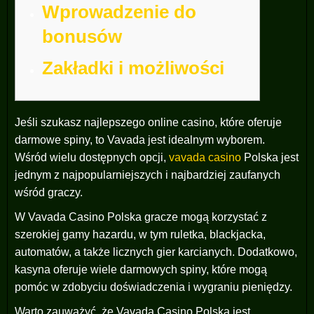
Wprowadzenie do
bonusów
Zakładki i możliwości
Jeśli szukasz najlepszego online casino, które oferuje
darmowe spiny, to Vavada jest idealnym wyborem.
Wśród wielu dostępnych opcji,
vavada casino
Polska jest
jednym z najpopularniejszych i najbardziej zaufanych
wśród graczy.
W Vavada Casino Polska gracze mogą korzystać z
szerokiej gamy hazardu, w tym ruletka, blackjacka,
automatów, a także licznych gier karcianych. Dodatkowo,
kasyna oferuje wiele darmowych spiny, które mogą
pomóc w zdobyciu doświadczenia i wygraniu pieniędzy.
Warto zauważyć, że Vavada Casino Polska jest