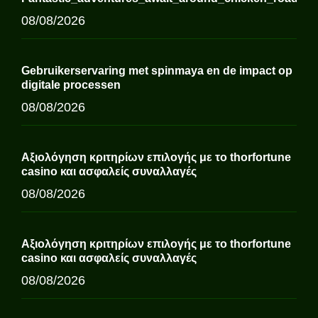
08/08/2026
Gebruikerservaring met spinmaya en de impact op
digitale processen
08/08/2026
Αξιολόγηση κριτηρίων επιλογής με το thorfortune
casino και ασφαλείς συναλλαγές
08/08/2026
Αξιολόγηση κριτηρίων επιλογής με το thorfortune
casino και ασφαλείς συναλλαγές
08/08/2026