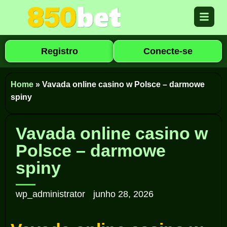
Registro
Conecte-se
Home
»
Vavada online casino w Polsce – darmowe
spiny
Vavada online casino w
Polsce – darmowe
spiny
wp_administrator
junho 28, 2026