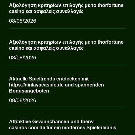
Αξιολόγηση κριτηρίων επιλογής με το thorfortune
casino και ασφαλείς συναλλαγές
08/08/2026
Αξιολόγηση κριτηρίων επιλογής με το thorfortune
casino και ασφαλείς συναλλαγές
08/08/2026
Aktuelle Spieltrends entdecken mit
https://ninlayscasino.de und spannenden
Bonusangeboten
08/08/2026
Attraktive Gewinnchancen und thenv-
casinos.com.de für ein modernes Spielerlebnis