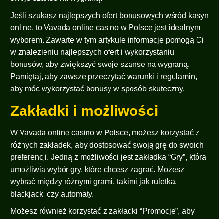
Jeśli szukasz najlepszych ofert bonusowych wśród kasyn
online, to Vavada online casino w Polsce jest idealnym
wyborem. Zawarte w tym artykule informacje pomogą Ci
w znalezieniu najlepszych ofert i wykorzystaniu
bonusów, aby zwiększyć swoje szanse na wygraną.
Pamiętaj, aby zawsze przeczytać warunki i regulamin,
aby móc wykorzystać bonusy w sposób skuteczny.
Zakładki i możliwości
W Vavada online casino w Polsce, możesz korzystać z
różnych zakładek, aby dostosować swoją grę do swoich
preferencji. Jedną z możliwości jest zakładka “Gry”, która
umożliwia wybór gry, które chcesz zagrać. Możesz
wybrać między różnymi grami, takimi jak ruletka,
blackjack, czy automaty.
Możesz również korzystać z zakładki “Promocje”, aby