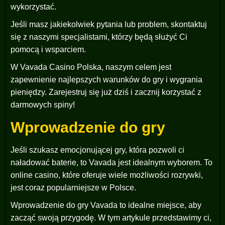
wykorzystać.
Jeśli masz jakiekolwiek pytania lub problem, skontaktuj
się z naszymi specjalistami, którzy będą służyć Ci
pomocą i wsparciem.
W Vavada Casino Polska, naszym celem jest
zapewnienie najlepszych warunków do gry i wygrania
pieniędzy. Zarejestruj się już dziś i zacznij korzystać z
darmowych spiny!
Wprowadzenie do gry
Jeśli szukasz emocjonującej gry, która pozwoli ci
naładować baterie, to Vavada jest idealnym wyborem. To
online casino, które oferuje wiele możliwości rozrywki,
jest coraz popularniejsze w Polsce.
Wprowadzenie do gry Vavada to idealne miejsce, aby
zacząć swoją przygodę. W tym artykule przedstawimy ci,