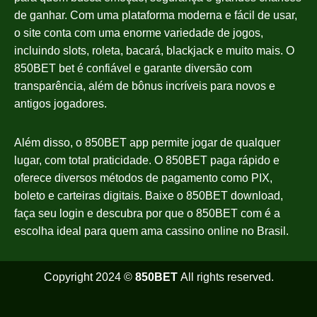
de ganhar. Com uma plataforma moderna e fácil de usar,
o site conta com uma enorme variedade de jogos,
incluindo slots, roleta, bacará, blackjack e muito mais. O
850BET bet é confiável e garante diversão com
transparência, além de bônus incríveis para novos e
antigos jogadores.
Além disso, o 850BET app permite jogar de qualquer
lugar, com total praticidade. O 850BET paga rápido e
oferece diversos métodos de pagamento como PIX,
boleto e carteiras digitais. Baixe o 850BET download,
faça seu login e descubra por que o 850BET com é a
escolha ideal para quem ama cassino online no Brasil.
Copyright 2024 ©
850BET
All rights reserved.