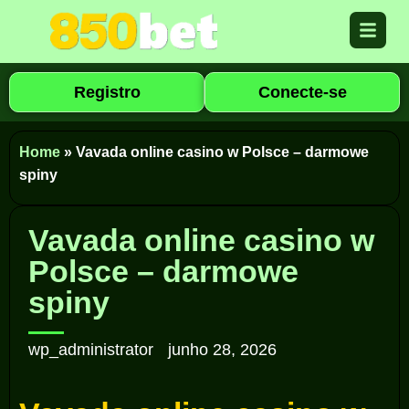
Registro
Conecte-se
Home
»
Vavada online casino w Polsce – darmowe
spiny
Vavada online casino w
Polsce – darmowe
spiny
wp_administrator
junho 28, 2026