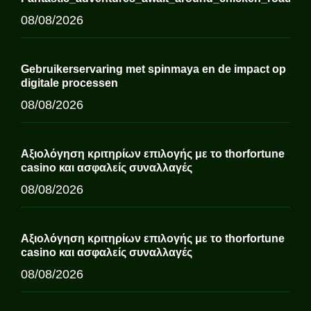
08/08/2026
Gebruikerservaring met spinmaya en de impact op
digitale processen
08/08/2026
Αξιολόγηση κριτηρίων επιλογής με το thorfortune
casino και ασφαλείς συναλλαγές
08/08/2026
Αξιολόγηση κριτηρίων επιλογής με το thorfortune
casino και ασφαλείς συναλλαγές
08/08/2026