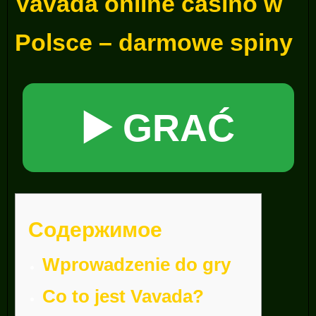
Vavada online casino w
Polsce – darmowe spiny
▶️ GRAĆ
Содержимое
Wprowadzenie do gry
Co to jest Vavada?