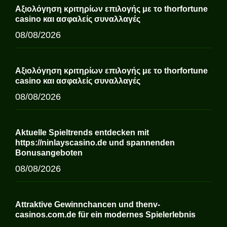
Αξιολόγηση κριτηρίων επιλογής με το thorfortune
casino και ασφαλείς συναλλαγές
08/08/2026
Αξιολόγηση κριτηρίων επιλογής με το thorfortune
casino και ασφαλείς συναλλαγές
08/08/2026
Aktuelle Spieltrends entdecken mit
https://ninlayscasino.de und spannenden
Bonusangeboten
08/08/2026
Attraktive Gewinnchancen und thenv-
casinos.com.de für ein modernes Spielerlebnis