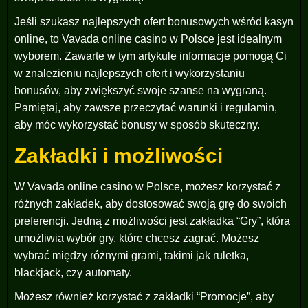
Jeśli szukasz najlepszych ofert bonusowych wśród kasyn
online, to Vavada online casino w Polsce jest idealnym
wyborem. Zawarte w tym artykule informacje pomogą Ci
w znalezieniu najlepszych ofert i wykorzystaniu
bonusów, aby zwiększyć swoje szanse na wygraną.
Pamiętaj, aby zawsze przeczytać warunki i regulamin,
aby móc wykorzystać bonusy w sposób skuteczny.
Zakładki i możliwości
W Vavada online casino w Polsce, możesz korzystać z
różnych zakładek, aby dostosować swoją grę do swoich
preferencji. Jedną z możliwości jest zakładka “Gry”, która
umożliwia wybór gry, które chcesz zagrać. Możesz
wybrać między różnymi grami, takimi jak ruletka,
blackjack, czy automaty.
Możesz również korzystać z zakładki “Promocje”, aby