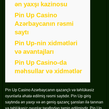
ən yaxşı kazinosu
Pin Up Casino
Azərbaycanın rəsmi
saytı
Pin Up-nin xidmətləri
və avantajları
Pin Up Casino-da
məhsullar və xidmətlər
Pin Up Casino Azərbaycanın qazançlı və təhlükəsiz
oyunlarla əhatə edilmiş rəsmi saytıdır. Pin Up giriş
saytında ən yaxşı və ən geniş qazanç şansları ilə tanınan
və təhlükəsiz oyunlar tərəfindən təmin edilmişdir. Pin Up