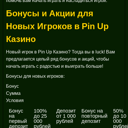
помочь вам начать играть и насладиться игрой.
Бонусы и Акции для
Новых Игроков в Pin Up
Казино
Новый игрок в Pin Up Казино? Тогда вы в luck! Вам
предлагается целый ряд бонусов и акций, чтобы
начать играть с радостью и выиграть больше!
Бонусы для новых игроков:
Бонус
Сумма
Условия
Бонус
100%
Депозит
Бонус на
50%
на
до 25
от 1 000
повторный
до 10
первый
000
рублей
депозит
000
депозит
рублей
рубле