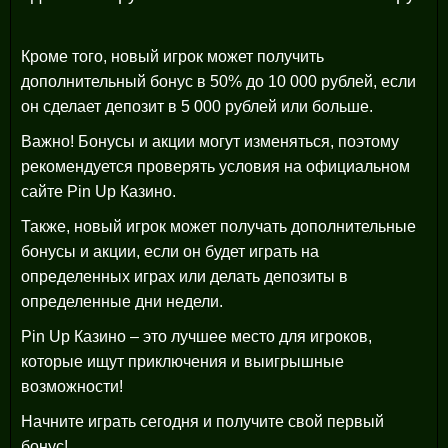
Кроме того, новый игрок может получить
дополнительный бонус в 50% до 10 000 рублей, если
он сделает депозит в 5 000 рублей или больше.
Важно! Бонусы и акции могут изменяться, поэтому
рекомендуется проверять условия на официальном
сайте Pin Up Казино.
Также, новый игрок может получать дополнительные
бонусы и акции, если он будет играть на
определенных играх или делать депозиты в
определенные дни недели.
Pin Up Казино – это лучшее место для игроков,
которые ищут приключения и выигрышные
возможности!
Начните играть сегодня и получите свой первый
бонус!