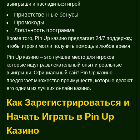
выигрыши и насладиться игрой.
Приветственные бонусы
Промокоды
Лояльность программа
Кроме того, Pin Up казино предлагает 24/7 поддержку,
чтобы игроки могли получить помощь в любое время.
Pin Up казино – это лучшее место для игроков,
которые ищут развлекательный опыт и реальные
выигрыши. Официальный сайт Pin Up казино
предлагает множество преимуществ, которые делают
его одним из лучших онлайн казино.
Как Зарегистрироваться и
Начать Играть в Pin Up
Казино