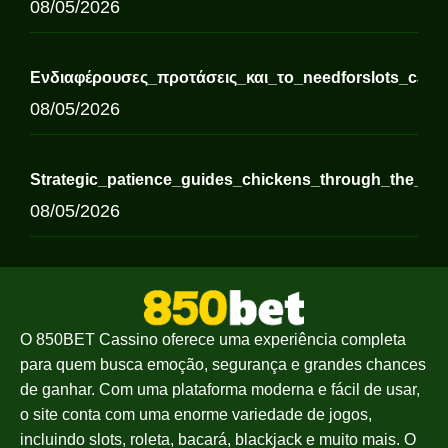
08/05/2026
Ενδιαφέρουσες_προτάσεις_και_το_needforslots_casi
08/05/2026
Strategic_patience_guides_chickens_through_the_thri
08/05/2026
O 850BET Cassino oferece uma experiência completa
para quem busca emoção, segurança e grandes chances
de ganhar. Com uma plataforma moderna e fácil de usar,
o site conta com uma enorme variedade de jogos,
incluindo slots, roleta, bacará, blackjack e muito mais. O