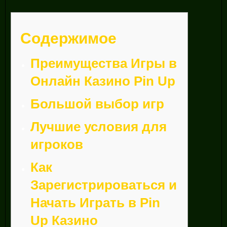
Содержимое
Преимущества Игры в
Онлайн Казино Pin Up
Большой выбор игр
Лучшие условия для
игроков
Как
Зарегистрироваться и
Начать Играть в Pin
Up Казино