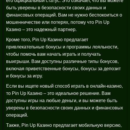
его официальный статус. Это означает, что вы можете
быть уверены в безопасности своих данных и
финансовых операций. Вам не нужно беспокоиться о
мошенничестве или потерях, потому что Pin Up
Казино – это надежный партнер.
Кроме того, Pin Up Казино предлагает
привлекательные бонусы и программы лояльности,
чтобы помочь вам начать играть и получать
выигрыши. Вам доступны различные типы бонусов,
включая приветственные бонусы, бонусы за депозит
и бонусы за игру.
Если вы ищете новый способ играть в онлайн-казино,
то Pin Up Казино – это идеальное решение. Вам
доступны игры на любые деньги, и вы можете быть
уверены в безопасности своих данных и финансовых
операций.
Также, Pin Up Казино предлагает мобильную версию,