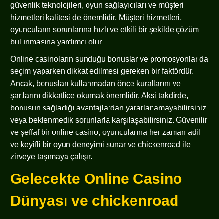
güvenlik teknolojileri, oyun sağlayıcıları ve müşteri
hizmetleri kalitesi de önemlidir. Müşteri hizmetleri,
oyuncuların sorunlarına hızlı ve etkili bir şekilde çözüm
bulunmasına yardımcı olur.
Online casinoların sunduğu bonuslar ve promosyonlar da
seçim yaparken dikkat edilmesi gereken bir faktördür.
Ancak, bonusları kullanmadan önce kurallarını ve
şartlarını dikkatlice okumak önemlidir. Aksi takdirde,
bonusun sağladığı avantajlardan yararlanamayabilirsiniz
veya beklenmedik sorunlarla karşılaşabilirsiniz. Güvenilir
ve şeffaf bir online casino, oyuncularına her zaman adil
ve keyifli bir oyun deneyimi sunar ve chickenroad ile
zirveye taşımaya çalışır.
Gelecekte Online Casino
Dünyası ve chickenroad