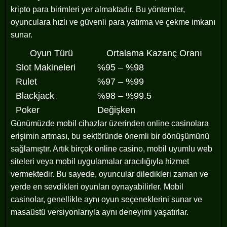
kripto para birimleri yer almaktadır. Bu yöntemler,
oyunculara hızlı ve güvenli para yatırma ve çekme imkanı
sunar.
Oyun Türü
Ortalama Kazanç Oranı
Slot Makineleri
%95 – %98
Rulet
%97 – %99
Blackjack
%98 – %99.5
Poker
Değişken
Günümüzde mobil cihazlar üzerinden online casinolara
erişimin artması, bu sektöründe önemli bir dönüşümünü
sağlamıştır. Artık birçok online casino, mobil uyumlu web
siteleri veya mobil uygulamalar aracılığıyla hizmet
vermektedir. Bu sayede, oyuncular diledikleri zaman ve
yerde en sevdikleri oyunları oynayabilirler. Mobil
casinolar, genellikle aynı oyun seçeneklerini sunar ve
masaüstü versiyonlarıyla aynı deneyimi yaşatırlar.