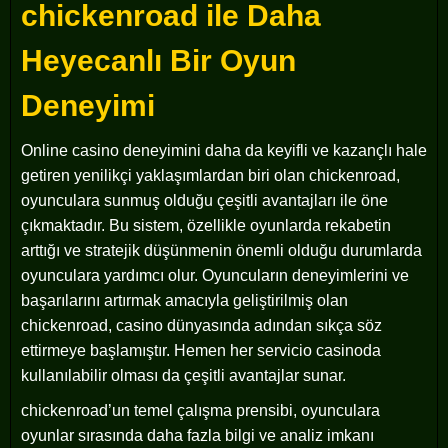
chickenroad ile Daha
Heyecanlı Bir Oyun
Deneyimi
Online casino deneyimini daha da keyifli ve kazançlı hale
getiren yenilikçi yaklaşımlardan biri olan chickenroad,
oyunculara sunmuş olduğu çeşitli avantajları ile öne
çıkmaktadır. Bu sistem, özellikle oyunlarda rekabetin
arttığı ve stratejik düşünmenin önemli olduğu durumlarda
oyunculara yardımcı olur. Oyuncuların deneyimlerini ve
başarılarını artırmak amacıyla geliştirilmiş olan
chickenroad, casino dünyasında adından sıkça söz
ettirmeye başlamıştır. Hemen her servicio casinoda
kullanılabilir olması da çeşitli avantajlar sunar.
chickenroad’un temel çalışma prensibi, oyunculara
oyunlar sırasında daha fazla bilgi ve analiz imkanı