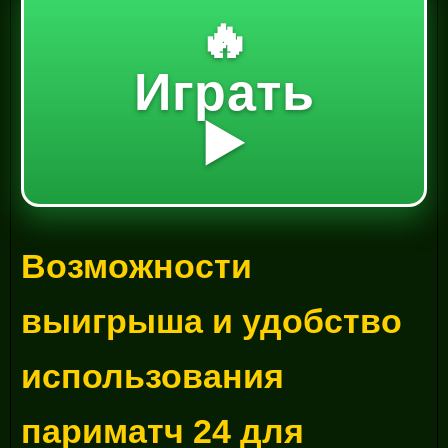
🔥
Играть
▶️
Возможности
выигрыша и удобство
использования
париматч 24 для