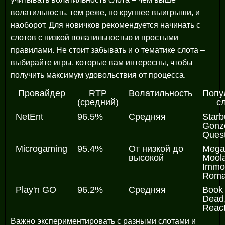
волатильность, тем реже, но крупнее выигрыши, и
наоборот. Для новичков рекомендуется начинать с
слотов с низкой волатильностью и простыми
правилами. Не стоит забывать и о тематике слота –
выбирайте игры, которые вам интересны, чтобы
получить максимум удовольствия от процесса.
Провайдер
RTP
Волатильность
Попу
(средний)
с
NetEnt
96.5%
Средняя
Starb
Gonz
Ques
Microgaming
95.4%
От низкой до
Mega
высокой
Mool
Immor
Roma
Play'n GO
96.2%
Средняя
Book 
Dead
Reac
Важно экспериментировать с разными слотами и