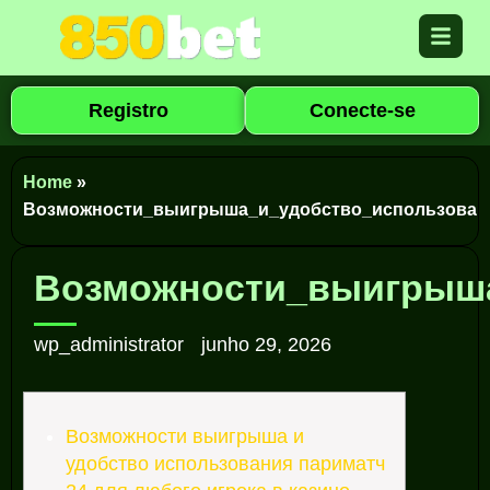
Registro
Conecte-se
Home
»
Возможности_выигрыша_и_удобство_использова
Возможности_выигрыша
wp_administrator
junho 29, 2026
Возможности выигрыша и
удобство использования париматч