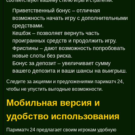
соответствуют вашему стилю игры и стратегии.
Приветственный бонус – отличная
возможность начать игру с дополнительными
средствами.
Кешбэк – позволяет вернуть часть
проигранных средств и продолжить игру.
Фриспины – дают возможность попробовать
новые слоты без риска.
Бонус за депозит – увеличивает сумму
вашего депозита и ваши шансы на выигрыш.
Следите за акциями и предложениями париматч 24,
чтобы не упустить выгодные возможности.
Мобильная версия и
удобство использования
Париматч 24 предлагает своим игрокам удобную