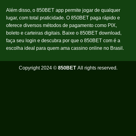
Além disso, o 850BET app permite jogar de qualquer
lugar, com total praticidade. O 850BET paga rápido e
oferece diversos métodos de pagamento como PIX,
boleto e carteiras digitais. Baixe o 850BET download,
faça seu login e descubra por que o 850BET com é a
escolha ideal para quem ama cassino online no Brasil.
Copyright 2024 ©
850BET
All rights reserved.