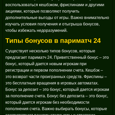
воспользоваться кешбэком, фриспинами и другими
акциями, которые позволяют получить
дополнительные выгоды от игры. Важно внимательно
изучать условия получения и отыгрыша бонусов,
чтобы избежать недоразумений.
Типы бонусов в париматч 24
Существует несколько типов бонусов, которые
предлагает париматч 24. Приветственный бонус – это
бонус, который дается новым игрокам при
регистрации и первом пополнении счета. Кешбэк –
это возврат части проигранных средств. Фриспины –
это бесплатные вращения в игровых автоматах.
Бонус за депозит – это бонус, который дается игрокам
за пополнение счета. Бонус без депозита – это бонус,
который дается игрокам без необходимости
пополнения счета. Важно выбирать бонусы, которые