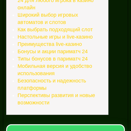
24 для любого игрока в казино
онлайн
Широкий выбор игровых
автоматов и слотов
Как выбрать подходящий слот
Настольные игры и live-казино
Преимущества live-казино
Бонусы и акции париматч 24
Типы бонусов в париматч 24
Мобильная версия и удобство
использования
Безопасность и надежность
платформы
Перспективы развития и новые
возможности