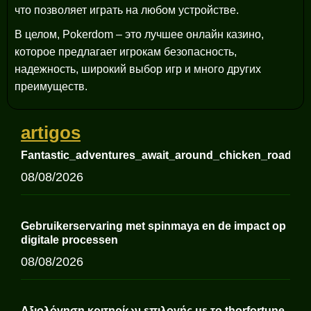
что позволяет играть на любом устройстве.
В целом, Pokerdom – это лучшее онлайн казино,
которое предлагает игрокам безопасность,
надежность, широкий выбор игр и много других
преимуществ.
artigos
Fantastic_adventures_await_around_chicken_road_for
08/08/2026
Gebruikerservaring met spinmaya en de impact op
digitale processen
08/08/2026
Αξιολόγηση κριτηρίων επιλογής με το thorfortune