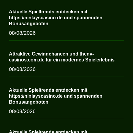
Aktuelle Spieltrends entdecken mit
https://ninlayscasino.de und spannenden
Bonusangeboten
08/08/2026
Attraktive Gewinnchancen und thenv-
casinos.com.de für ein modernes Spielerlebnis
08/08/2026
Aktuelle Spieltrends entdecken mit
https://ninlayscasino.de und spannenden
Bonusangeboten
08/08/2026
Aktuelle Spieltrends entdecken mit