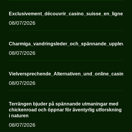
Exclusivement_découvrir_casino_suisse_en_ligne_et_
08/07/2026
Charmiga_vandringsleder_och_spännande_upplevelse
08/07/2026
Vielversprechende_Alternativen_und_online_casino_
08/07/2026
Terrängen bjuder på spännande utmaningar med
chickenroad och öppnar för äventyrlig utforskning
i naturen
08/07/2026