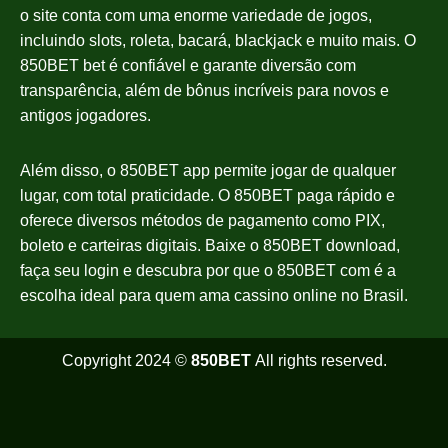
o site conta com uma enorme variedade de jogos,
incluindo slots, roleta, bacará, blackjack e muito mais. O
850BET bet é confiável e garante diversão com
transparência, além de bônus incríveis para novos e
antigos jogadores.
Além disso, o 850BET app permite jogar de qualquer
lugar, com total praticidade. O 850BET paga rápido e
oferece diversos métodos de pagamento como PIX,
boleto e carteiras digitais. Baixe o 850BET download,
faça seu login e descubra por que o 850BET com é a
escolha ideal para quem ama cassino online no Brasil.
Copyright 2024 ©
850BET
All rights reserved.