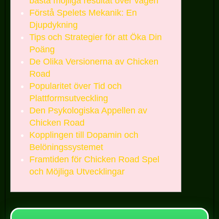
bästa möjliga resultat över vägen
Förstå Spelets Mekanik: En
Djupdykning
Tips och Strategier för att Öka Din
Poäng
De Olika Versionerna av Chicken
Road
Popularitet över Tid och
Plattformsutveckling
Den Psykologiska Appellen av
Chicken Road
Kopplingen till Dopamin och
Belöningssystemet
Framtiden för Chicken Road Spel
och Möjliga Utvecklingar