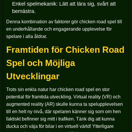
Enkel spelmekanik: Lätt att lära sig, svårt att
bemästra.
Denna kombination av faktorer gör
chicken road spel
till
en underhållande och engagerande upplevelse för
spelare i alla åldrar.
Framtiden för Chicken Road
Spel och Möjliga
Utvecklingar
Trots sin enkla natur har
chicken road spel
en stor
potential för framtida utveckling. Virtual reality (VR) och
augmented reality (AR) skulle kunna ta spelupplevelsen
till en helt ny nivå, där spelaren känner sig som om hen
faktiskt befinner sig mitt i trafiken. Tänk dig att kunna
ducka och väja för bilar i en virtuell värld! Ytterligare