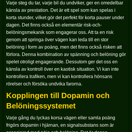
Varje steg du tar, varje bil du undviker, ger en omedelbar
känsla av prestation. Det är ett spel som kan spelas i
korta stunder, vilket gör det perfekt för korta pauser under
dagen. Det finns också en elementär risk-och-
belöningsmekanik som engagerar oss. Att ta en risk
genom att springa över vägen kan leda till en stor
belöning i form av poäng, men det finns också risken att
förlora. Denna kombination av spänning och belöning gör
spelet otroligt engagerande. Dessutom ger det oss en
känsla av kontroll över en kaotisk situation. Vi kan inte
kontrollera trafiken, men vi kan kontrollera hönsans
rörelser och försöka undvika farorna.
Kopplingen till Dopamin och
Belöningssystemet
Varje gång du lyckas korsa vägen eller samla poäng
frigörs dopamin i hjärnan, en signalsubstans som är