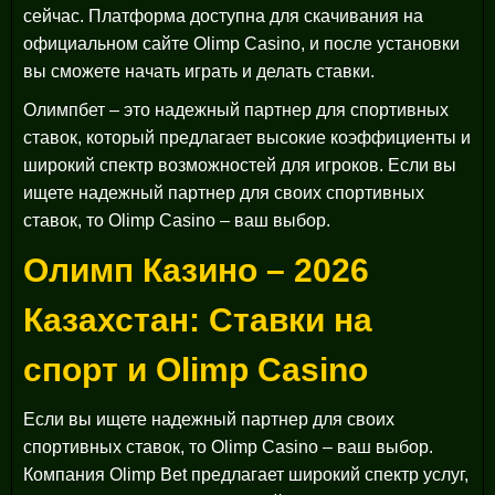
сейчас. Платформа доступна для скачивания на
официальном сайте Olimp Casino, и после установки
вы сможете начать играть и делать ставки.
Олимпбет – это надежный партнер для спортивных
ставок, который предлагает высокие коэффициенты и
широкий спектр возможностей для игроков. Если вы
ищете надежный партнер для своих спортивных
ставок, то Olimp Casino – ваш выбор.
Олимп Казино – 2026
Казахстан: Ставки на
спорт и Olimp Casino
Если вы ищете надежный партнер для своих
спортивных ставок, то Olimp Casino – ваш выбор.
Компания Olimp Bet предлагает широкий спектр услуг,