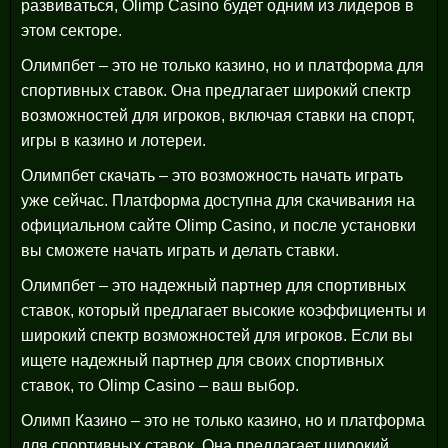
развиваться, Olimp Casino будет одним из лидеров в
этом секторе.
Олимпбет – это не только казино, но и платформа для
спортивных ставок. Она предлагает широкий спектр
возможностей для игроков, включая ставки на спорт,
игры в казино и лотереи.
Олимпбет скачать – это возможность начать играть
уже сейчас. Платформа доступна для скачивания на
официальном сайте Olimp Casino, и после установки
вы сможете начать играть и делать ставки.
Олимпбет – это надежный партнер для спортивных
ставок, который предлагает высокие коэффициенты и
широкий спектр возможностей для игроков. Если вы
ищете надежный партнер для своих спортивных
ставок, то Olimp Casino – ваш выбор.
Олимп Казино – это не только казино, но и платформа
для спортивных ставок. Она предлагает широкий