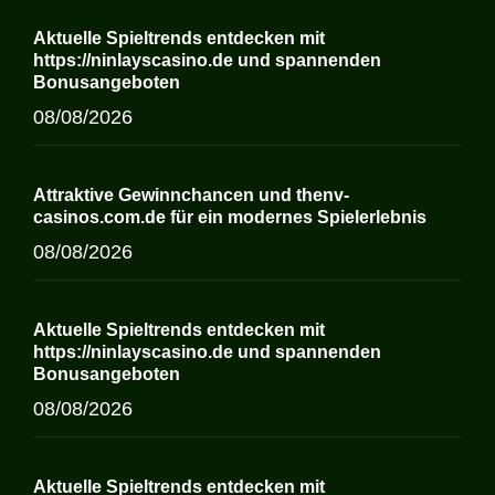
Aktuelle Spieltrends entdecken mit
https://ninlayscasino.de und spannenden
Bonusangeboten
08/08/2026
Attraktive Gewinnchancen und thenv-
casinos.com.de für ein modernes Spielerlebnis
08/08/2026
Aktuelle Spieltrends entdecken mit
https://ninlayscasino.de und spannenden
Bonusangeboten
08/08/2026
Aktuelle Spieltrends entdecken mit