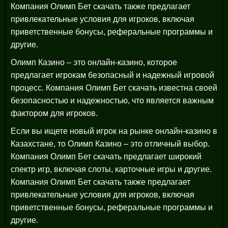
Компания Олимп Бет скачать также предлагает
привлекательные условия для игроков, включая
приветственные бонусы, реферальные программы и
другие.
Олимп Казино – это онлайн-казино, которое
предлагает игрокам безопасный и надежный игровой
процесс. Компания Олимп Бет скачать известна своей
безопасностью и надежностью, что является важным
фактором для игроков.
Если вы ищете новый игрок на рынке онлайн-казино в
Казахстане, то Олимп Казино – это отличный выбор.
Компания Олимп Бет скачать предлагает широкий
спектр игр, включая слоты, карточные игры и другие.
Компания Олимп Бет скачать также предлагает
привлекательные условия для игроков, включая
приветственные бонусы, реферальные программы и
другие.