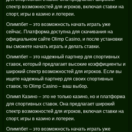
спектр возможностей для игроков, включая ставки на
спорт, игры в казино и лотереи.
Олимпбет – это возможность начать играть уже
сейчас. Платформа доступна для скачивания на
официальном сайте Olimp Casino, и после установки
вы сможете начать играть и делать ставки.
Олимпбет – это надежный партнер для спортивных
ставок, который предлагает высокие коэффициенты и
широкий спектр возможностей для игроков. Если вы
ищете надежный партнер для своих спортивных
ставок, то Olimp Casino – ваш выбор.
Олимп Казино – это не только казино, но и платформа
для спортивных ставок. Она предлагает широкий
спектр возможностей для игроков, включая ставки на
спорт, игры в казино и лотереи.
Олимпбет – это возможность начать играть уже