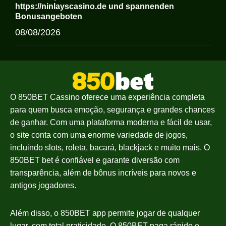
https://ninlayscasino.de und spannenden
Bonusangeboten
08/08/2026
O 850BET Cassino oferece uma experiência completa
para quem busca emoção, segurança e grandes chances
de ganhar. Com uma plataforma moderna e fácil de usar,
o site conta com uma enorme variedade de jogos,
incluindo slots, roleta, bacará, blackjack e muito mais. O
850BET bet é confiável e garante diversão com
transparência, além de bônus incríveis para novos e
antigos jogadores.
Além disso, o 850BET app permite jogar de qualquer
lugar, com total praticidade. O 850BET paga rápido e