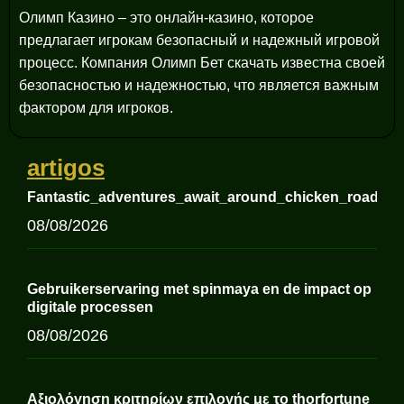
Олимп Казино – это онлайн-казино, которое
предлагает игрокам безопасный и надежный игровой
процесс. Компания Олимп Бет скачать известна своей
безопасностью и надежностью, что является важным
фактором для игроков.
artigos
Fantastic_adventures_await_around_chicken_road_for
08/08/2026
Gebruikerservaring met spinmaya en de impact op
digitale processen
08/08/2026
Αξιολόγηση κριτηρίων επιλογής με το thorfortune