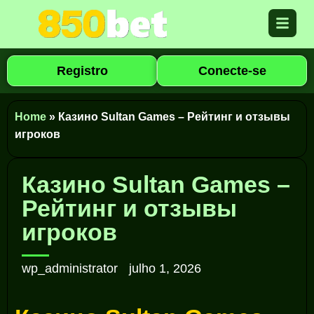
Registro
Conecte-se
Home
»
Казино Sultan Games – Рейтинг и отзывы
игроков
Казино Sultan Games –
Рейтинг и отзывы
игроков
wp_administrator
julho 1, 2026