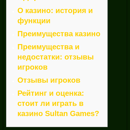
О казино: история и
функции
Преимущества казино
Преимущества и
недостатки: отзывы
игроков
Отзывы игроков
Рейтинг и оценка:
стоит ли играть в
казино Sultan Games?