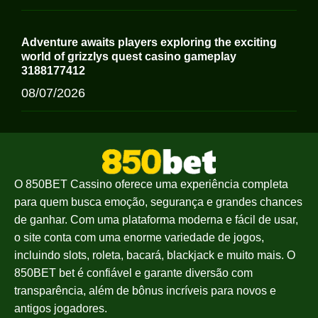
Adventure awaits players exploring the exciting
world of grizzlys quest casino gameplay
3188177412
08/07/2026
O 850BET Cassino oferece uma experiência completa
para quem busca emoção, segurança e grandes chances
de ganhar. Com uma plataforma moderna e fácil de usar,
o site conta com uma enorme variedade de jogos,
incluindo slots, roleta, bacará, blackjack e muito mais. O
850BET bet é confiável e garante diversão com
transparência, além de bônus incríveis para novos e
antigos jogadores.