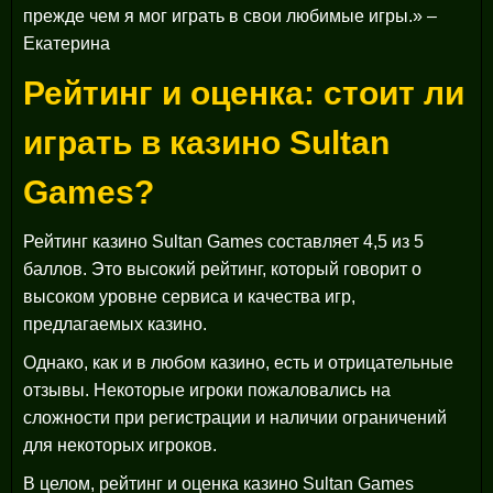
прежде чем я мог играть в свои любимые игры.» –
Екатерина
Рейтинг и оценка: стоит ли
играть в казино Sultan
Games?
Рейтинг казино Sultan Games составляет 4,5 из 5
баллов. Это высокий рейтинг, который говорит о
высоком уровне сервиса и качества игр,
предлагаемых казино.
Однако, как и в любом казино, есть и отрицательные
отзывы. Некоторые игроки пожаловались на
сложности при регистрации и наличии ограничений
для некоторых игроков.
В целом, рейтинг и оценка казино Sultan Games