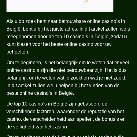
Als u op zoek bent naar betrouwbare online casino’s in
België, bent u bij het juiste adres. In dit artikel zullen we u
meegenomen door de top 10 casino’s in België, zodat u
kunt kiezen voor het beste online casino voor uw
behoeften.
Om te beginnen, is het belangrijk om te weten dat er veel
online casino’s zijn die niet betrouwbaar zijn. Het is dus
belangrijk om te weten wat je zoekt en wat je niet zoekt.
In dit artikel zullen we u helpen bij het vinden van de
beste online casino’s in België.
De top 10 casino’s in België zijn gebaseerd op
verschillende factoren, waaronder de reputatie van het
casino, de verscheidenheid aan spellen, de bonus’s en
de veiligheid van het casino.