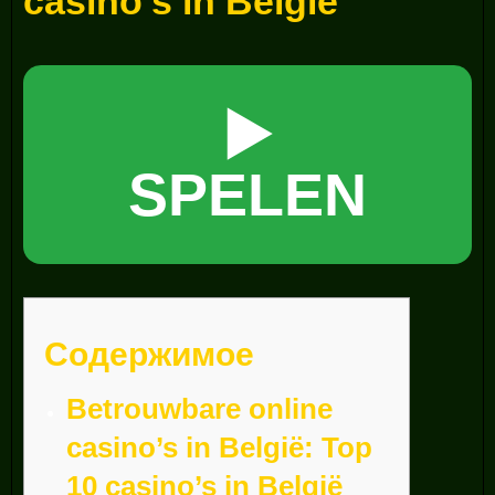
casino’s in België
▶️
SPELEN
Содержимое
Betrouwbare online
casino’s in België: Top
10 casino’s in België