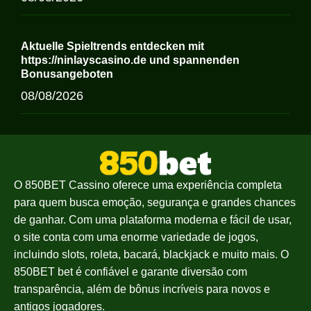
Aktuelle Spieltrends entdecken mit
https://ninlayscasino.de und spannenden
Bonusangeboten
08/08/2026
O 850BET Cassino oferece uma experiência completa
para quem busca emoção, segurança e grandes chances
de ganhar. Com uma plataforma moderna e fácil de usar,
o site conta com uma enorme variedade de jogos,
incluindo slots, roleta, bacará, blackjack e muito mais. O
850BET bet é confiável e garante diversão com
transparência, além de bônus incríveis para novos e
antigos jogadores.