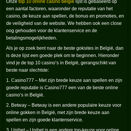
Onze
top 10 online casino belgië
lijst is gebaseerd op
een aantal factoren, waaronder de reputatie van het
casino, de keuze aan spellen, de bonus en promoties, en
de veiligheid van de website. We hebben ook een close
oog gehouden voor de klantenservice en de
betalingsmogelijkheden.
Als je op zoek bent naar de beste goksites in België, dan
is deze lijst een goede plek om te beginnen. Hieronder
vind je de top 10 casino’s in België, gerangschikt van
beste naar slechtste:
1. Casino777 – Met zijn brede keuze aan spellen en zijn
goede reputatie is Casino777 een van de beste online
casino’s in België.
2. Betway – Betway is een andere populaire keuze voor
online gokken in België, met zijn brede keuze aan
spellen en zijn goede klantenservice.
3. Unibet – Unibet is een andere top-keuze voor online