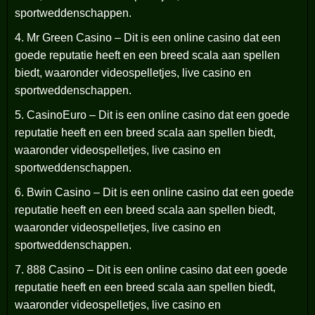
sportweddenschappen.
4. Mr Green Casino – Dit is een online casino dat een
goede reputatie heeft en een breed scala aan spellen
biedt, waaronder videospelletjes, live casino en
sportweddenschappen.
5. CasinoEuro – Dit is een online casino dat een goede
reputatie heeft en een breed scala aan spellen biedt,
waaronder videospelletjes, live casino en
sportweddenschappen.
6. Bwin Casino – Dit is een online casino dat een goede
reputatie heeft en een breed scala aan spellen biedt,
waaronder videospelletjes, live casino en
sportweddenschappen.
7. 888 Casino – Dit is een online casino dat een goede
reputatie heeft en een breed scala aan spellen biedt,
waaronder videospelletjes, live casino en