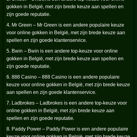
gokken in België, met zijn brede keuze aan spellen en
zijn goede reputatie.
4. Mr Green – Mr Green is een andere populaire keuze
voor online gokken in België, met zijn brede keuze aan
spellen en zijn goede klantenservice.
5. Bwin – Bwin is een andere top-keuze voor online
gokken in België, met zijn brede keuze aan spellen en
zijn goede reputatie.
6. 888 Casino – 888 Casino is een andere populaire
keuze voor online gokken in België, met zijn brede keuze
aan spellen en zijn goede klantenservice.
7. Ladbrokes – Ladbrokes is een andere top-keuze voor
online gokken in België, met zijn brede keuze aan
spellen en zijn goede reputatie.
8. Paddy Power – Paddy Power is een andere populaire
keuze voor online gokken in België, met zijn brede keuze