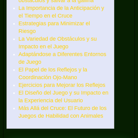
obstáculos y salvar a la gallina
La Importancia de la Anticipación y
el Tiempo en el Cruce
Estrategias para Minimizar el
Riesgo
La Variedad de Obstáculos y su
Impacto en el Juego
Adaptándose a Diferentes Entornos
de Juego
El Papel de los Reflejos y la
Coordinación Ojo-Mano
Ejercicios para Mejorar los Reflejos
El Diseño del Juego y su Impacto en
la Experiencia del Usuario
Más Allá del Cruce: El Futuro de los
Juegos de Habilidad con Animales