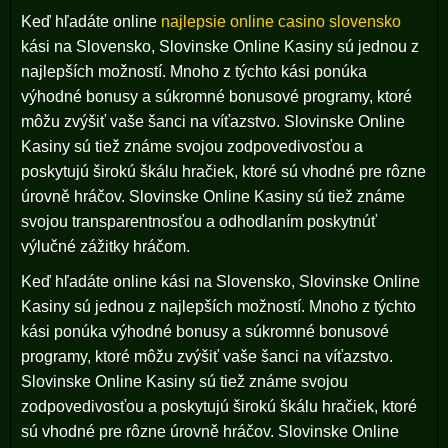
Keď hľadáte online
najlepsie online casino slovensko
kási na Slovensko, Slovinske Online Kasiny sú jednou z
najlepších možností. Mnoho z týchto kási ponúka
výhodné bonusy a súkromné bonusové programy, ktoré
môžu zvýšiť vaše šanci na víťazstvo. Slovinske Online
Kasiny sú tiež známe svojou zodpovedivosťou a
poskytujú širokú škálu hračiek, ktoré sú vhodné pre rôzne
úrovně hráčov. Slovinske Online Kasiny sú tiež známe
svojou transparentnosťou a odhodlaním poskytnúť
výlučné zážitky hráčom.
Keď hľadáte online kási na Slovensko, Slovinske Online
Kasiny sú jednou z najlepších možností. Mnoho z týchto
kási ponúka výhodné bonusy a súkromné bonusové
programy, ktoré môžu zvýšiť vaše šanci na víťazstvo.
Slovinske Online Kasiny sú tiež známe svojou
zodpovedivosťou a poskytujú širokú škálu hračiek, ktoré
sú vhodné pre rôzne úrovně hráčov. Slovinske Online