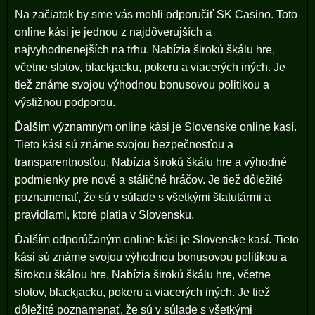
Na začiatok by sme vás mohli odporučiť SK Casino. Toto
online kási je jednou z najdôverujších a
najvyhodnenejších na trhu. Nabízia širokú škálu hre,
včetne slotov, blackjacku, pokeru a viacerých iných. Je
tiež známe svojou výhodnou bonusovou politikou a
výstižnou podporou.
Ďalším významným online kási je Slovenske online kasí.
Tieto kási sú známe svojou bezpečnosťou a
transparentnosťou. Nabízia širokú škálu hre a výhodné
podmienky pre nové a stáličné hráčov. Je tiež dôležité
poznamenať, že sú v súlade s všetkými štatutármi a
pravidlami, ktoré platia v Slovensku.
Ďalším odporúčaným online kási je Slovenske kasí. Tieto
kási sú známe svojou výhodnou bonusovou politikou a
širokou škálou hre. Nabízia širokú škálu hre, včetne
slotov, blackjacku, pokeru a viacerých iných. Je tiež
dôležité poznamenať, že sú v súlade s všetkými