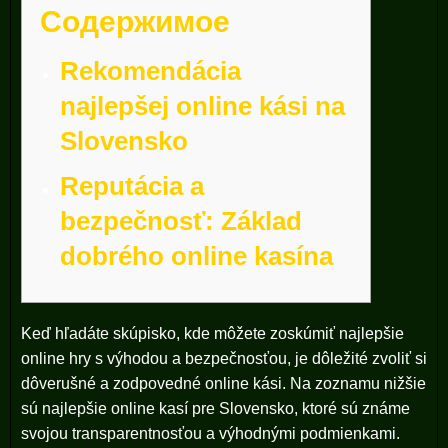
Содержимое
Rekomendácia
najlepšej online kási na
Slovensko
Reputácia a
bezpečnosť: Základ
dobrého online kasína
Keď hľadáte skúpisko, kde môžete zoskúmiť najlepšie
online hry s výhodou a bezpečnosťou, je dôležité zvoliť si
dôverušné a zodpovedné online kási. Na zoznamu nižšie
sú najlepšie online kasí pre Slovensko, ktoré sú známe
svojou transparentnosťou a výhodnými podmienkami.