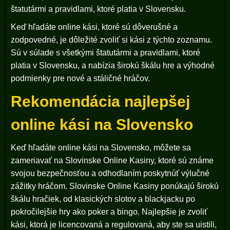
štatutármi a pravidlami, ktoré platia v Slovensku.
Keď hľadáte online kási, ktoré sú dôverušné a
zodpovedné, je dôležité zvoliť si kási z týchto zoznamu.
Sú v súlade s všetkými štatutármi a pravidlami, ktoré
platia v Slovensku, a nabízia širokú škálu hre a výhodné
podmienky pre nové a stáličné hráčov.
Rekomendácia najlepšej
online kási na Slovensko
Keď hľadáte online kási na Slovensko, môžete sa
zameriavať na Slovinske Online Kasiny, ktoré sú známe
svojou bezpečnosťou a odhodlaním poskytnúť výlučné
zážitky hráčom. Slovinske Online Kasiny ponúkajú širokú
škálu hračiek, od klasických slotov a blackjacku po
pokročilejšie hry ako poker a bingo. Najlepšie je zvoliť
kási, ktorá je licencovaná a regulovaná, aby ste sa uistili,