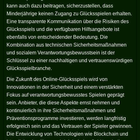
kann auch dazu beitragen, sicherzustellen, dass
Minderjährige keinen Zugang zu Glücksspielen erhalten.
Eine transparente Kommunikation über die Risiken des
Glücksspiels und die verfügbaren Hilfsangebote ist
ebenfalls von entscheidender Bedeutung. Die
Kombination aus technischen Sicherheitsmaßnahmen
und sozialem Verantwortungsbewusstsein ist der
Schlüssel zu einer nachhaltigen und vertrauenswürdigen
Glücksspielbranche.
Die Zukunft des Online-Glücksspiels wird von
Innovationen in der Sicherheit und einem verstärkten
Fokus auf verantwortungsbewusstes Spielen geprägt
sein. Anbieter, die diese Aspekte ernst nehmen und
kontinuierlich in ihre Sicherheitsmaßnahmen und
Präventionsprogramme investieren, werden langfristig
erfolgreich sein und das Vertrauen der Spieler gewinnen.
Die Entwicklung von Technologien wie Blockchain und