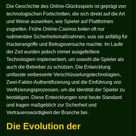
Die Geschichte des Online-Glücksspiels ist geprägt von
technologischen Fortschritten, die sich direkt auf die Art
und Weise auswirken, wie Spieler auf Plattformen
zugreifen. Frühe Online-Casinos boten oft nur
rudimentäre Sicherheitsmaßnahmen, was sie anfällig für
Hackerangriffe und Betrugsversuche machte. Im Laufe
der Zeit wurden jedoch immer ausgefeiltere
Technologien implementiert, um sowohl die Spieler als
auch die Betreiber zu schützen. Die Entwicklung
umfasste verbesserte Verschlüsselungstechnologien,
Zwei-Faktor-Authentifizierung und die Einführung von
Verifizierungsprozessen, um die Identität der Spieler zu
bestätigen. Diese Entwicklungen sind heute Standard
und tragen maßgeblich zur Sicherheit und
Vertrauenswürdigkeit der Branche bei.
Die Evolution der