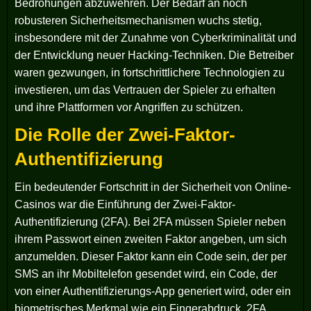
Bedrohungen abzuwehren. Der Bedarf an noch
robusteren Sicherheitsmechanismen wuchs stetig,
insbesondere mit der Zunahme von Cyberkriminalität und
der Entwicklung neuer Hacking-Techniken. Die Betreiber
waren gezwungen, in fortschrittlichere Technologien zu
investieren, um das Vertrauen der Spieler zu erhalten
und ihre Plattformen vor Angriffen zu schützen.
Die Rolle der Zwei-Faktor-
Authentifizierung
Ein bedeutender Fortschritt in der Sicherheit von Online-
Casinos war die Einführung der Zwei-Faktor-
Authentifizierung (2FA). Bei 2FA müssen Spieler neben
ihrem Passwort einen zweiten Faktor angeben, um sich
anzumelden. Dieser Faktor kann ein Code sein, der per
SMS an ihr Mobiltelefon gesendet wird, ein Code, der
von einer Authentifizierungs-App generiert wird, oder ein
biometrisches Merkmal wie ein Fingerabdruck. 2FA