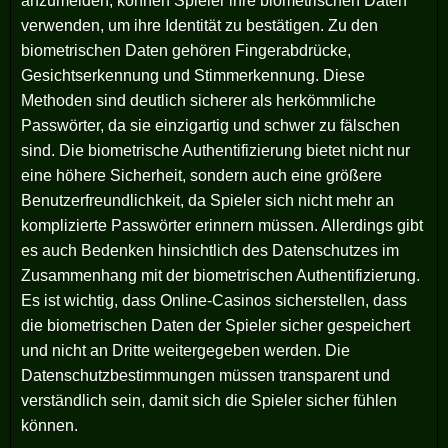
anzumelden, können Spieler ihre biometrischen Daten
verwenden, um ihre Identität zu bestätigen. Zu den
biometrischen Daten gehören Fingerabdrücke,
Gesichtserkennung und Stimmerkennung. Diese
Methoden sind deutlich sicherer als herkömmliche
Passwörter, da sie einzigartig und schwer zu fälschen
sind. Die biometrische Authentifizierung bietet nicht nur
eine höhere Sicherheit, sondern auch eine größere
Benutzerfreundlichkeit, da Spieler sich nicht mehr an
komplizierte Passwörter erinnern müssen. Allerdings gibt
es auch Bedenken hinsichtlich des Datenschutzes im
Zusammenhang mit der biometrischen Authentifizierung.
Es ist wichtig, dass Online-Casinos sicherstellen, dass
die biometrischen Daten der Spieler sicher gespeichert
und nicht an Dritte weitergegeben werden. Die
Datenschutzbestimmungen müssen transparent und
verständlich sein, damit sich die Spieler sicher fühlen
können.