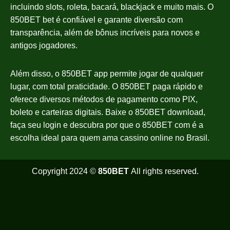
incluindo slots, roleta, bacará, blackjack e muito mais. O
850BET bet é confiável e garante diversão com
transparência, além de bônus incríveis para novos e
antigos jogadores.
Além disso, o 850BET app permite jogar de qualquer
lugar, com total praticidade. O 850BET paga rápido e
oferece diversos métodos de pagamento como PIX,
boleto e carteiras digitais. Baixe o 850BET download,
faça seu login e descubra por que o 850BET com é a
escolha ideal para quem ama cassino online no Brasil.
Copyright 2024 ©
850BET
All rights reserved.