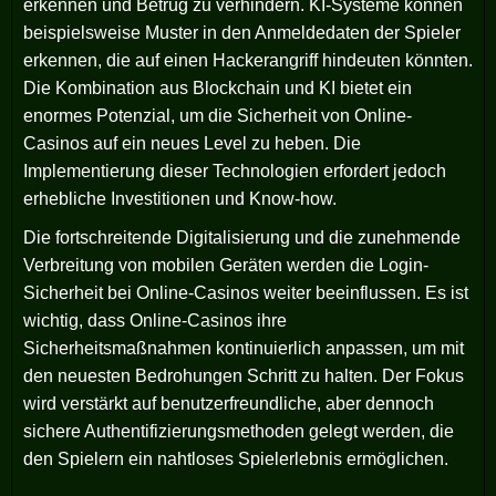
erkennen und Betrug zu verhindern. KI-Systeme können
beispielsweise Muster in den Anmeldedaten der Spieler
erkennen, die auf einen Hackerangriff hindeuten könnten.
Die Kombination aus Blockchain und KI bietet ein
enormes Potenzial, um die Sicherheit von Online-
Casinos auf ein neues Level zu heben. Die
Implementierung dieser Technologien erfordert jedoch
erhebliche Investitionen und Know-how.
Die fortschreitende Digitalisierung und die zunehmende
Verbreitung von mobilen Geräten werden die Login-
Sicherheit bei Online-Casinos weiter beeinflussen. Es ist
wichtig, dass Online-Casinos ihre
Sicherheitsmaßnahmen kontinuierlich anpassen, um mit
den neuesten Bedrohungen Schritt zu halten. Der Fokus
wird verstärkt auf benutzerfreundliche, aber dennoch
sichere Authentifizierungsmethoden gelegt werden, die
den Spielern ein nahtloses Spielerlebnis ermöglichen.