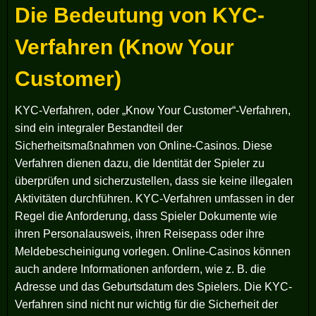
Die Bedeutung von KYC-
Verfahren (Know Your
Customer)
KYC-Verfahren, oder „Know Your Customer“-Verfahren,
sind ein integraler Bestandteil der
Sicherheitsmaßnahmen von Online-Casinos. Diese
Verfahren dienen dazu, die Identität der Spieler zu
überprüfen und sicherzustellen, dass sie keine illegalen
Aktivitäten durchführen. KYC-Verfahren umfassen in der
Regel die Anforderung, dass Spieler Dokumente wie
ihren Personalausweis, ihren Reisepass oder ihre
Meldebescheinigung vorlegen. Online-Casinos können
auch andere Informationen anfordern, wie z. B. die
Adresse und das Geburtsdatum des Spielers. Die KYC-
Verfahren sind nicht nur wichtig für die Sicherheit der