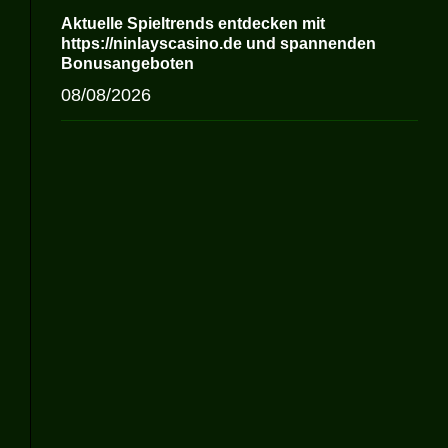
Aktuelle Spieltrends entdecken mit
https://ninlayscasino.de und spannenden
Bonusangeboten
08/08/2026