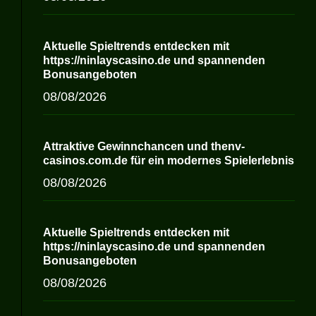
Aktuelle Spieltrends entdecken mit
https://ninlayscasino.de und spannenden
Bonusangeboten
08/08/2026
Attraktive Gewinnchancen und thenv-
casinos.com.de für ein modernes Spielerlebnis
08/08/2026
Aktuelle Spieltrends entdecken mit
https://ninlayscasino.de und spannenden
Bonusangeboten
08/08/2026