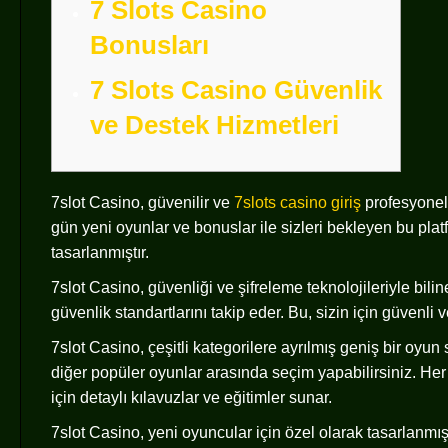
7 Slots Casino
Bonusları
7 Slots Casino Güvenlik
ve Destek Hizmetleri
7slot Casino, güvenilir ve
7slots casino giriş
profesyonel 
gün yeni oyunlar ve bonuslar ile sizleri bekleyen bu plat
tasarlanmıştır.
7slot Casino, güvenliği ve şifreleme teknolojileriyle bili
güvenlik standartlarını takip eder. Bu, sizin için güvenli 
7slot Casino, çeşitli kategorilere ayrılmış geniş bir oyun
diğer popüler oyunlar arasında seçim yapabilirsiniz. Her 
için detaylı kılavuzlar ve eğitimler sunar.
7slot Casino, yeni oyuncular için özel olarak tasarlanmış