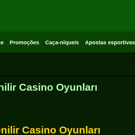
se
Promoções
Caça-níqueis
Apostas esportivas
ilir Casino Oyunları
nilir Casino Oyunları