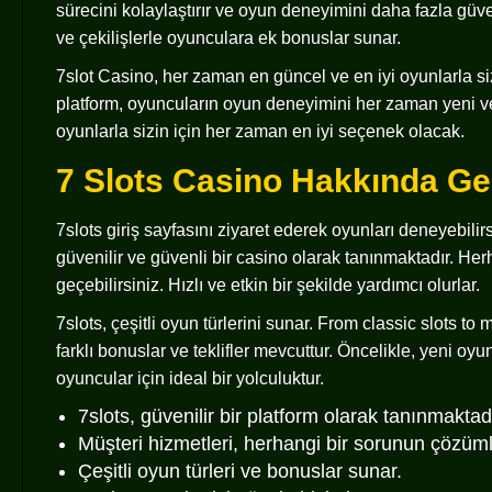
sürecini kolaylaştırır ve oyun deneyimini daha fazla güv
ve çekilişlerle oyunculara ek bonuslar sunar.
7slot Casino, her zaman en güncel ve en iyi oyunlarla siz
platform, oyuncuların oyun deneyimini her zaman yeni ve i
oyunlarla sizin için her zaman en iyi seçenek olacak.
7 Slots Casino Hakkında Gen
7slots giriş sayfasını ziyaret ederek oyunları deneyebilirs
güvenilir ve güvenli bir casino olarak tanınmaktadır. Herh
geçebilirsiniz. Hızlı ve etkin bir şekilde yardımcı olurlar.
7slots, çeşitli oyun türlerini sunar. From classic slots to
farklı bonuslar ve teklifler mevcuttur. Öncelikle, yeni oyu
oyuncular için ideal bir yolculuktur.
7slots, güvenilir bir platform olarak tanınmaktadı
Müşteri hizmetleri, herhangi bir sorunun çözüm
Çeşitli oyun türleri ve bonuslar sunar.