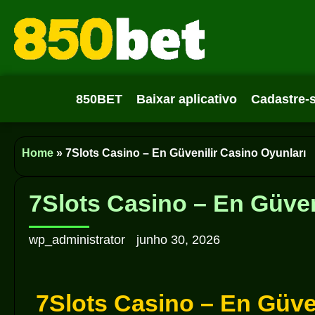
850BET
Baixar aplicativo
Cadastre-
Home
»
7Slots Casino – En Güvenilir Casino Oyunları
7Slots Casino – En Güven
wp_administrator
junho 30, 2026
7Slots Casino – En Güve