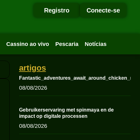
Registro
Conecte-se
Cassino ao vivo
Pescaria
Notícias
artigos
Fantastic_adventures_await_around_chicken_road
08/08/2026
Gebruikerservaring met spinmaya en de
impact op digitale processen
08/08/2026