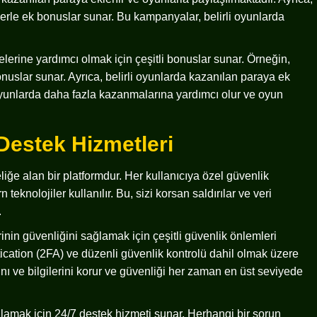
erle ek bonuslar sunar. Bu kampanyalar, belirli oyunlarda
erine yardımcı olmak için çeşitli bonuslar sunar. Örneğin,
nuslar sunar. Ayrıca, belirli oyunlarda kazanılan paraya ek
oyunlarda daha fazla kazanmalarına yardımcı olur ve oyun
Destek Hizmetleri
eliğe alan bir platformdur. Her kullanıcıya özel güvenlik
teknolojiler kullanılır. Bu, sizi korsan saldırılar ve veri
.
erinin güvenliğini sağlamak için çeşitli güvenlik önlemleri
tication (2FA) ve düzenli güvenlik kontrolü dahil olmak üzere
ını ve bilgilerini korur ve güvenliği her zaman en üst seviyede
rşılamak için 24/7 destek hizmeti sunar. Herhangi bir sorun