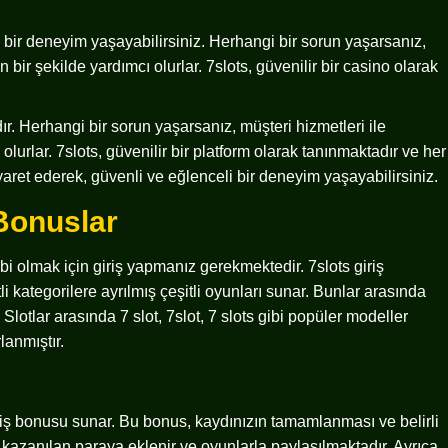
li bir deneyim yaşayabilirsiniz. Herhangi bir sorun yaşarsanız,
in bir şekilde yardımcı olurlar. 7slots, güvenilir bir casino olarak
ır. Herhangi bir sorun yaşarsanız, müşteri hizmetleri ile
ı olurlar. 7slots, güvenilir bir platform olarak tanınmaktadır ve her
ziyaret ederek, güvenli ve eğlenceli bir deneyim yaşayabilirsiniz.
 Bonuslar
bi olmak için giriş yapmanız gerekmektedir. 7slots giriş
 kategorilere ayrılmış çeşitli oyunları sunar. Bunlar arasında
 Slotlar arasında 7 slot, 7slot, 7 slots gibi popüler modeller
lanmıştır.
giriş bonusu sunar. Bu bonus, kaydınızın tamamlanması ve belirli
da kazanılan paraya eklenir ve oyunlarla paylaşılmaktadır. Ayrıca,