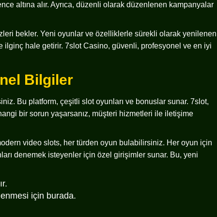
ence altına alır. Ayrıca, düzenli olarak düzenlenen kampanyalar
leri bekler. Yeni oyunlar ve özelliklerle sürekli olarak yenilenen
lginç hale getirir. 7slot Casino, güvenli, profesyonel ve en iyi
el Bilgiler
iniz. Bu platform, çeşitli slot oyunları ve bonuslar sunar. 7slot,
angi bir sorun yaşarsanız, müşteri hizmetleri ile iletişime
 modern video slots, her türden oyun bulabilirsiniz. Her oyun için
nları denemek isteyenler için özel girişimler sunar. Bu, yeni
r.
lenmesi için burada.