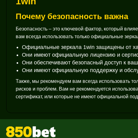
1win
Почему безопасность важна
Безопасность – это ключевой фактор, который вли
вам всегда использовать только официальные зерка
Официальные зеркала 1win защищены от ха
Они имеют официальную лицензию и серти
Они обеспечивают безопасный доступ к ваши
Они имеют официальную поддержку и обсл
Также, мы рекомендуем вам всегда использовать то
рисков и проблем. Вам не рекомендуется использов
сертификат, или которые не имеют официальной по