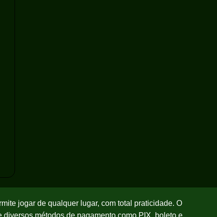
ite jogar de qualquer lugar, com total praticidade. O
e diversos métodos de pagamento como PIX, boleto e