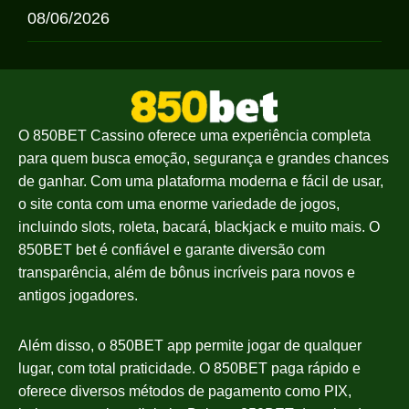
08/06/2026
O 850BET Cassino oferece uma experiência completa
para quem busca emoção, segurança e grandes chances
de ganhar. Com uma plataforma moderna e fácil de usar,
o site conta com uma enorme variedade de jogos,
incluindo slots, roleta, bacará, blackjack e muito mais. O
850BET bet é confiável e garante diversão com
transparência, além de bônus incríveis para novos e
antigos jogadores.
Além disso, o 850BET app permite jogar de qualquer
lugar, com total praticidade. O 850BET paga rápido e
oferece diversos métodos de pagamento como PIX,