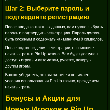
Шаг 2: Выберите пароль и
подтвердите регистрацию
После ввода контактных данных, вам нужно выбрать
пароль и подтвердить регистрацию. Пароль должен
быть сложным и содержать как минимум 8 символов.
После подтверждения регистрации, вы сможете
начать играть в Pin Up казино. Вам будет доступен
доступ к игровым автоматам, рулетке, покеру и
другим играм.
Важно: убедитесь, что вы читаете и понимаете
условия использования Pin Up казино, прежде чем
начать играть.
Бонусы и Акции для
Новых Игроков в Pin Up