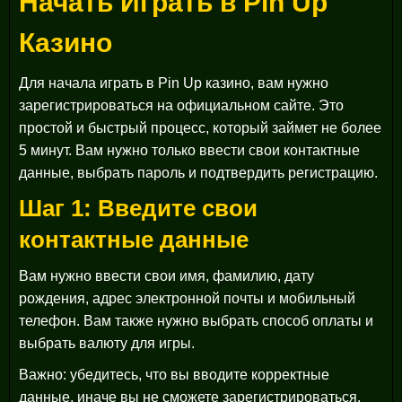
Начать Играть в Pin Up
Казино
Для начала играть в Pin Up казино, вам нужно
зарегистрироваться на официальном сайте. Это
простой и быстрый процесс, который займет не более
5 минут. Вам нужно только ввести свои контактные
данные, выбрать пароль и подтвердить регистрацию.
Шаг 1: Введите свои
контактные данные
Вам нужно ввести свои имя, фамилию, дату
рождения, адрес электронной почты и мобильный
телефон. Вам также нужно выбрать способ оплаты и
выбрать валюту для игры.
Важно: убедитесь, что вы вводите корректные
данные, иначе вы не сможете зарегистрироваться.