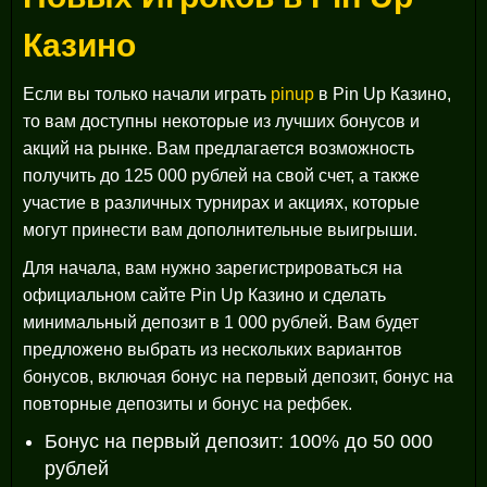
Казино
Если вы только начали играть
pinup
в Pin Up Казино,
то вам доступны некоторые из лучших бонусов и
акций на рынке. Вам предлагается возможность
получить до 125 000 рублей на свой счет, а также
участие в различных турнирах и акциях, которые
могут принести вам дополнительные выигрыши.
Для начала, вам нужно зарегистрироваться на
официальном сайте Pin Up Казино и сделать
минимальный депозит в 1 000 рублей. Вам будет
предложено выбрать из нескольких вариантов
бонусов, включая бонус на первый депозит, бонус на
повторные депозиты и бонус на рефбек.
Бонус на первый депозит: 100% до 50 000
рублей