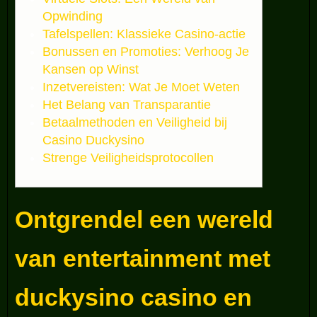
Opwinding
Tafelspellen: Klassieke Casino-actie
Bonussen en Promoties: Verhoog Je
Kansen op Winst
Inzetvereisten: Wat Je Moet Weten
Het Belang van Transparantie
Betaalmethoden en Veiligheid bij
Casino Duckysino
Strenge Veiligheidsprotocollen
Ontgrendel een wereld
van entertainment met
duckysino casino en