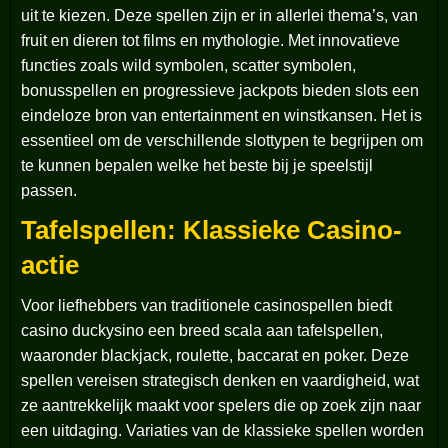
uit te kiezen. Deze spellen zijn er in allerlei thema’s, van
fruit en dieren tot films en mythologie. Met innovatieve
functies zoals wild symbolen, scatter symbolen,
bonusspellen en progressieve jackpots bieden slots een
eindeloze bron van entertainment en winstkansen. Het is
essentieel om de verschillende slottypen te begrijpen om
te kunnen bepalen welke het beste bij je speelstijl
passen.
Tafelspellen: Klassieke Casino-
actie
Voor liefhebbers van traditionele casinospellen biedt
casino duckysino een breed scala aan tafelspellen,
waaronder blackjack, roulette, baccarat en poker. Deze
spellen vereisen strategisch denken en vaardigheid, wat
ze aantrekkelijk maakt voor spelers die op zoek zijn naar
een uitdaging. Variaties van de klassieke spellen worden