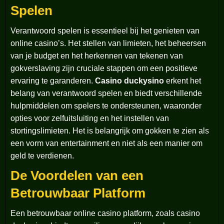
Spelen
Verantwoord spelen is essentieel bij het genieten van
online casino’s. Het stellen van limieten, het beheersen
van je budget en het herkennen van tekenen van
gokverslaving zijn cruciale stappen om een positieve
ervaring te garanderen.
Casino duckysino
erkent het
belang van verantwoord spelen en biedt verschillende
hulpmiddelen om spelers te ondersteunen, waaronder
opties voor zelfuitsluiting en het instellen van
stortingslimieten. Het is belangrijk om gokken te zien als
een vorm van entertainment en niet als een manier om
geld te verdienen.
De Voordelen van een
Betrouwbaar Platform
Een betrouwbaar online casino platform, zoals casino