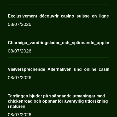
Exclusivement_découvrir_casino_suisse_en_ligne_et_
08/07/2026
Charmiga_vandringsleder_och_spännande_upplevelse
08/07/2026
Vielversprechende_Alternativen_und_online_casino_
08/07/2026
Terrängen bjuder på spännande utmaningar med
chickenroad och öppnar för äventyrlig utforskning
i naturen
08/07/2026