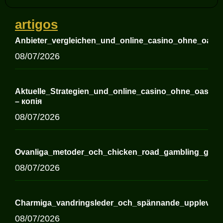
artigos
Anbieter_vergleichen_und_online_casino_ohne_oasis_
08/07/2026
Aktuelle_Strategien_und_online_casino_ohne_oasis_f
– копія
08/07/2026
Ovanliga_metoder_och_chicken_road_gambling_game
08/07/2026
Charmiga_vandringsleder_och_spännande_upplevelse
08/07/2026