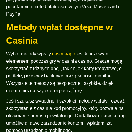
popularnych metod płatności, w tym Visa, Mastercard i
PayPal.
Metody wpłat dostępne w
Casinia
Wybór metody wpłaty
casiniaapp
jest kluczowym
elementem podczas gry w casinia casino. Gracze mogą
skorzystać z różnych opcji, takich jak karty kredytowe, e-
portfele, przelewy bankowe oraz płatności mobilne.
Wszystkie te metody są bezpieczne i szybkie, dzięki
czemu można szybko rozpocząć grę.
Jeśli szukasz wygodnej i szybkiej metody wpłaty, rozważ
skorzystanie z casinia kod promocyjny, który pozwala na
otrzymanie bonusu powitalnego. Dodatkowo, casinia app
umożliwia łatwe zarządzanie kontem i wpłatami za
pomocą urządzenia mobilnego.