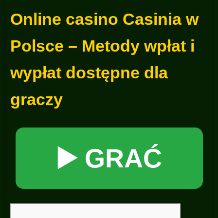
Online casino Casinia w
Polsce – Metody wpłat i
wypłat dostępne dla
graczy
▶️ GRAĆ