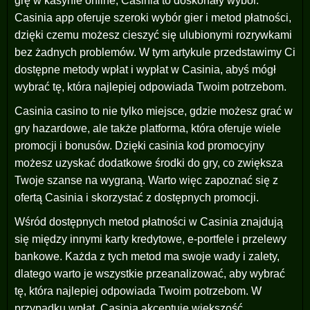
grę w kasynie online, Casinia to doskonały wybór.
Casinia app oferuje szeroki wybór gier i metod płatności,
dzięki czemu możesz cieszyć się ulubionymi rozrywkami
bez żadnych problemów. W tym artykule przedstawimy Ci
dostępne metody wpłat i wypłat w Casinia, abyś mógł
wybrać tę, która najlepiej odpowiada Twoim potrzebom.
Casinia casino to nie tylko miejsce, gdzie możesz grać w
gry hazardowe, ale także platforma, która oferuje wiele
promocji i bonusów. Dzięki casinia kod promocyjny
możesz uzyskać dodatkowe środki do gry, co zwiększa
Twoje szanse na wygraną. Warto więc zapoznać się z
ofertą Casinia i skorzystać z dostępnych promocji.
Wśród dostępnych metod płatności w Casinia znajdują
się między innymi karty kredytowe, e-portfele i przelewy
bankowe. Każda z tych metod ma swoje wady i zalety,
dlatego warto je wszystkie przeanalizować, aby wybrać
tę, która najlepiej odpowiada Twoim potrzebom. W
przypadku wpłat, Casinia akceptuje większość