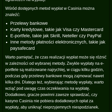
Wśród dostępnych metod wypłat w Casinia można
znaleźć:
Przelewy bankowe
Karty kredytowe, takie jak Visa czy Mastercard
E-portfele, takie jak Skrill, Neteller czy PayPal
Inne metody płatności elektronicznych, takie jak
paysafecard
Warto pamiętać, że czas realizacji wypłat może się różnić
w zależności od wybranej metody. Zwykle wypłaty na e-
portfele są realizowane najrychlej, w ciągu kilku godzin,
podczas gdy przelewy bankowe mogą zajmować nawet
kilka dni. Dlatego też, wybierając metodę wypłaty, warto
wziąć pod uwagę czas oczekiwania na wypłatę.
Dodatkowo, gracze powinni zawsze sprawdzać, czy
kasyno Casinia nie pobiera dodatkowych opłat za
wypłaty, aby uniknąć nieprzyjemnych niespodzianek.