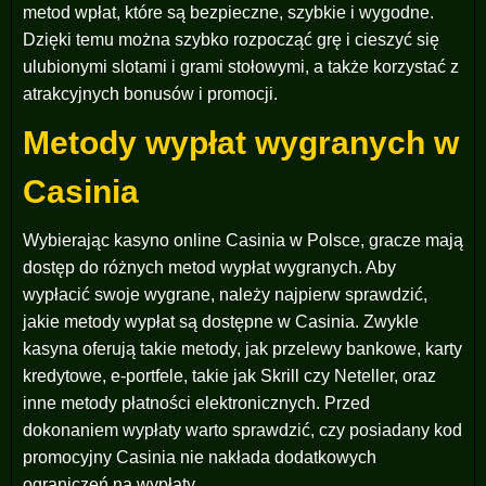
metod wpłat, które są bezpieczne, szybkie i wygodne.
Dzięki temu można szybko rozpocząć grę i cieszyć się
ulubionymi slotami i grami stołowymi, a także korzystać z
atrakcyjnych bonusów i promocji.
Metody wypłat wygranych w
Casinia
Wybierając kasyno online Casinia w Polsce, gracze mają
dostęp do różnych metod wypłat wygranych. Aby
wypłacić swoje wygrane, należy najpierw sprawdzić,
jakie metody wypłat są dostępne w Casinia. Zwykle
kasyna oferują takie metody, jak przelewy bankowe, karty
kredytowe, e-portfele, takie jak Skrill czy Neteller, oraz
inne metody płatności elektronicznych. Przed
dokonaniem wypłaty warto sprawdzić, czy posiadany kod
promocyjny Casinia nie nakłada dodatkowych
ograniczeń na wypłaty.