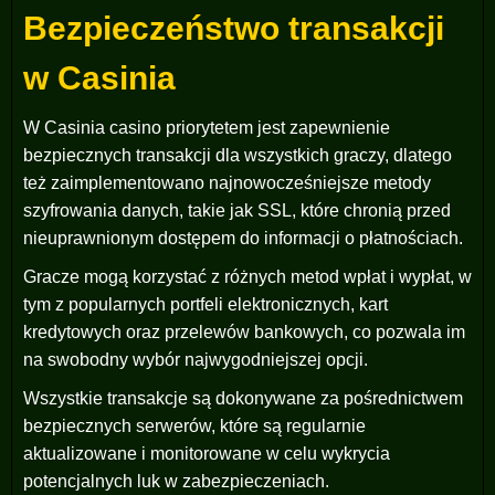
Bezpieczeństwo transakcji
w Casinia
W Casinia casino priorytetem jest zapewnienie
bezpiecznych transakcji dla wszystkich graczy, dlatego
też zaimplementowano najnowocześniejsze metody
szyfrowania danych, takie jak SSL, które chronią przed
nieuprawnionym dostępem do informacji o płatnościach.
Gracze mogą korzystać z różnych metod wpłat i wypłat, w
tym z popularnych portfeli elektronicznych, kart
kredytowych oraz przelewów bankowych, co pozwala im
na swobodny wybór najwygodniejszej opcji.
Wszystkie transakcje są dokonywane za pośrednictwem
bezpiecznych serwerów, które są regularnie
aktualizowane i monitorowane w celu wykrycia
potencjalnych luk w zabezpieczeniach.