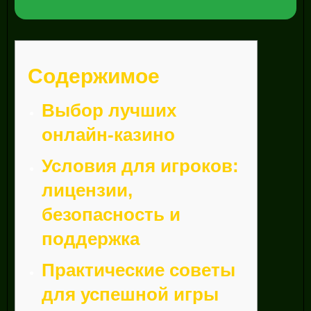
Содержимое
Выбор лучших
онлайн-казино
Условия для игроков:
лицензии,
безопасность и
поддержка
Практические советы
для успешной игры