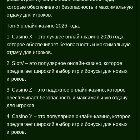
которые обеспечивают безопасность и максимальную
отдачу для игроков.
Топ-5 онлайн-казино 2026 года:
1. Casino X – это лучшее онлайн-казино 2026 года,
которое обеспечивает безопасность и максимальную
отдачу для игроков.
2. SlotV – это популярное онлайн-казино, которое
предлагает широкий выбор игр и бонусы для новых
игроков.
3. Casino Z – это надежное онлайн-казино, которое
обеспечивает безопасность и максимальную отдачу
для игроков.
4. Casino Y – это популярное онлайн-казино, которое
предлагает широкий выбор игр и бонусы для новых
игроков.