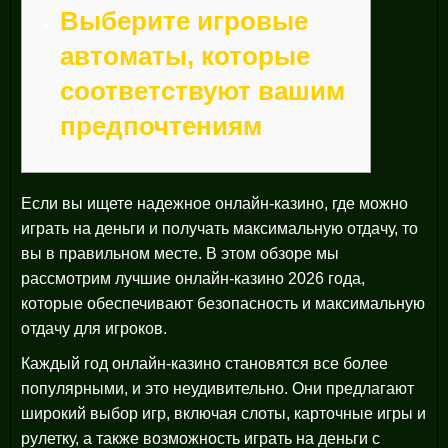
Выберите игровые
автоматы, которые
соответствуют вашим
предпочтениям
Если вы ищете надежное онлайн-казино, где можно
играть на деньги и получать максимальную отдачу, то
вы в правильном месте. В этом обзоре мы
рассмотрим лучшие онлайн-казино 2026 года,
которые обеспечивают безопасность и максимальную
отдачу для игроков.
Каждый год онлайн-казино становятся все более
популярными, и это неудивительно. Они предлагают
широкий выбор игр, включая слоты, карточные игры и
рулетку, а также возможность играть на деньги с