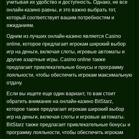
учитывая их удобство и доступность. Однако, не все
онлайн-казино равны, и это важно выбрать тот,
который соответствует вашим потребностям и
ожиданиям.
Одним из лучших онлайн-казино является Casino
online, которое предлагает игрокам широкий выбор
игр на деньги, включая слоты, игровые автоматы и
другие азартные игры. Casino online также
предлагает привлекательные бонусы и программу
лояльности, чтобы обеспечить игрокам максимальную
отдачу.
Если вы ищете еще один вариант, то вам стоит
обратить внимание на онлайн-казино BitStarz,
которое также предлагает игрокам широкий выбор
игр на деньги, включая слоты и игровые автоматы.
BitStarz также предлагает привлекательные бонусы и
программу лояльности, чтобы обеспечить игрокам