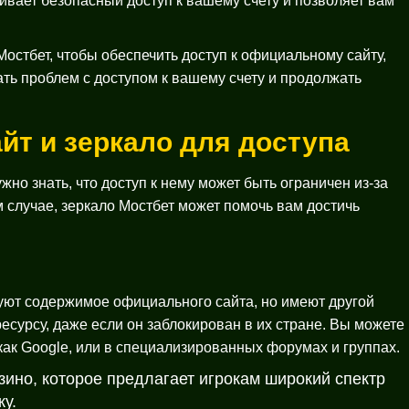
ивает безопасный доступ к вашему счету и позволяет вам
остбет, чтобы обеспечить доступ к официальному сайту,
ть проблем с доступом к вашему счету и продолжать
йт и зеркало для доступа
но знать, что доступ к нему может быть ограничен из-за
м случае, зеркало Мостбет может помочь вам достичь
руют содержимое официального сайта, но имеют другой
есурсу, даже если он заблокирован в их стране. Вы можете
 как Google, или в специализированных форумах и группах.
зино, которое предлагает игрокам широкий спектр
ку.