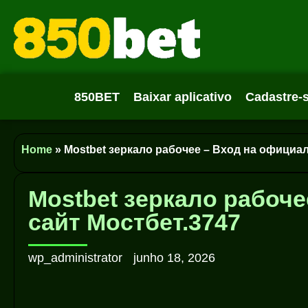
850BET
Baixar aplicativo
Cadastre-
Home
»
Mostbet зеркало рабочее – Вход на официа
Mostbet зеркало рабоч
сайт Мостбет.3747
wp_administrator
junho 18, 2026