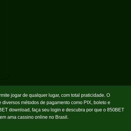
ite jogar de qualquer lugar, com total praticidade. O
e diversos métodos de pagamento como PIX, boleto e
50BET download, faça seu login e descubra por que o 850BET
em ama cassino online no Brasil.