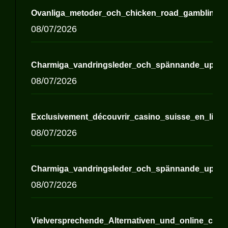
Ovanliga_metoder_och_chicken_road_gambling_g
08/07/2026
Charmiga_vandringsleder_och_spännande_upplev
08/07/2026
Exclusivement_découvrir_casino_suisse_en_ligne
08/07/2026
Charmiga_vandringsleder_och_spännande_upplev
08/07/2026
Vielversprechende_Alternativen_und_online_casi