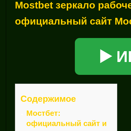
Mostbet зеркало рабоче
официальный сайт Мо
▶️ 
Содержимое
Мостбет:
официальный сайт и