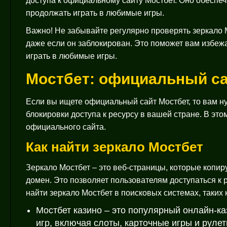
доступа к официальному сайту Мостбет. Оно обеспеч
продолжать играть в любимые игры.
Важно! Не забывайте регулярно проверять зеркало М
даже если он заблокирован. Это поможет вам избежа
играть в любимые игры.
Мостбет: официальный са
Если вы ищете официальный сайт Мостбет, то вам нуж
блокировки доступа к ресурсу в вашей стране. В это
официального сайта.
Как найти зеркало Мостбет
Зеркало Мостбет – это веб-страницы, которые копи
домен. Это позволяет пользователям доступаться к р
найти зеркало Мостбет в поисковых системах, таких
Мостбет казино – это популярный онлайн-ка
игр, включая слоты, карточные игры и рулет