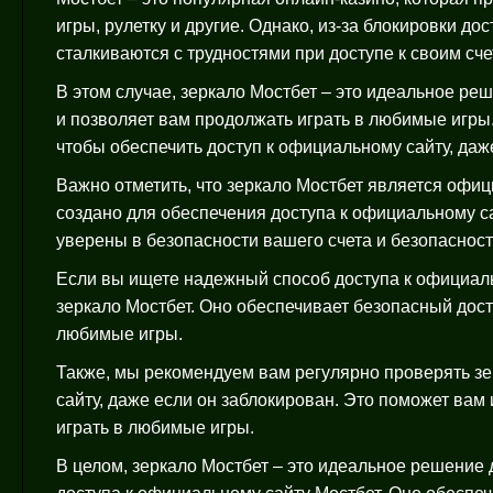
игры, рулетку и другие. Однако, из-за блокировки д
сталкиваются с трудностями при доступе к своим сче
В этом случае, зеркало Мостбет – это идеальное ре
и позволяет вам продолжать играть в любимые игры.
чтобы обеспечить доступ к официальному сайту, даж
Важно отметить, что зеркало Мостбет является офи
создано для обеспечения доступа к официальному са
уверены в безопасности вашего счета и безопасности
Если вы ищете надежный способ доступа к официал
зеркало Мостбет. Оно обеспечивает безопасный дост
любимые игры.
Также, мы рекомендуем вам регулярно проверять зе
сайту, даже если он заблокирован. Это поможет вам
играть в любимые игры.
В целом, зеркало Мостбет – это идеальное решение