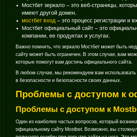
Мостбет зеркало – это веб-страницы, котор
имеют другой домен.
мостбет вход
– это процесс регистрации и в
Мостбет официальный сайт – это официаль
компании, ее продуктах и услугах.
Важно помнить, что зеркало Мостбет может быть нед
сайту может быть ограничен. В этом случае, вам м
которые помогут вам достичь официального сайта.
В любом случае, мы рекомендуем вам использовать 
в безопасности и безопасности своих данных.
Проблемы с доступом к о
Проблемы с доступом к Mostb
Один из наиболее частых вопросов, который возника
официальному сайту Mostbet. Возможно, вы столкнули
получаете ошибку при попытке зайти на него. Это м