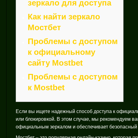
зеркало для доступа
Как найти зеркало
Мостбет
Проблемы с доступом
к официальному
сайту Mostbet
Проблемы с доступом
к Mostbet
Если вы ищете надежный способ доступа к официаль
или блокировкой. В этом случае, мы рекомендуем ва
официальным зеркалом и обеспечивает безопасный д
Мостбет – это популярная онлайн-казино, которая п