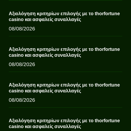
Αξιολόγηση κριτηρίων επιλογής με το thorfortune
casino και ασφαλείς συναλλαγές
08/08/2026
Αξιολόγηση κριτηρίων επιλογής με το thorfortune
casino και ασφαλείς συναλλαγές
08/08/2026
Αξιολόγηση κριτηρίων επιλογής με το thorfortune
casino και ασφαλείς συναλλαγές
08/08/2026
Αξιολόγηση κριτηρίων επιλογής με το thorfortune
casino και ασφαλείς συναλλαγές