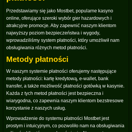
Przedstawiamy się jako Mostbet, popularne kasyno
online, oferujące szeroki wybór gier hazardowych i
atrakcyjne promocje. Aby zapewnić naszym klientom
najwyższy poziom bezpieczeństwa i wygody,
wprowadziliśmy system płatności, który umożliwił nam
obsługiwania różnych metod płatności.
Metody płatności
W naszym systemie płatności oferujemy następujące
metody płatności: kartę kredytową, e-wallet, bank
transfer, a także możliwość płatności gotówką w kasynie.
Każda z tych metod płatności jest bezpieczna i
wiarygodna, co zapewnia naszym klientom bezstresowe
korzystanie z naszych usług.
Wprowadzenie do systemu płatności Mostbet jest
prostym i intuicyjnym, co pozwoliło nam na obsługiwania