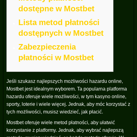
dostępne w Mostbet
Lista metod płatności
dostępnych w Mostbet
Zabezpieczenia
płatności w Mostbet
Jeśli szukasz najlepszych możliwości hazardu online,
Mostbet jest idealnym wyborem. Ta popularna platforma
hazardu oferuje wiele możliwości, w tym kasyno online,
sporty, loterie i wiele więcej. Jednak, aby móc korzystać z
tych możliwości, musisz wiedzieć, jak płacić.
Mostbet oferuje wiele metod płatności, aby ułatwić
korzystanie z platformy. Jednak, aby wybrać najlepszą