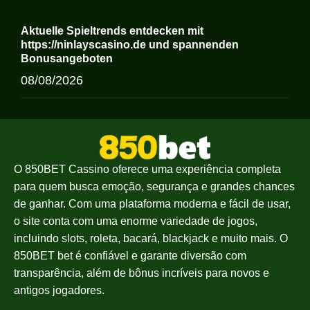
Aktuelle Spieltrends entdecken mit
https://ninlayscasino.de und spannenden
Bonusangeboten
08/08/2026
O 850BET Cassino oferece uma experiência completa
para quem busca emoção, segurança e grandes chances
de ganhar. Com uma plataforma moderna e fácil de usar,
o site conta com uma enorme variedade de jogos,
incluindo slots, roleta, bacará, blackjack e muito mais. O
850BET bet é confiável e garante diversão com
transparência, além de bônus incríveis para novos e
antigos jogadores.