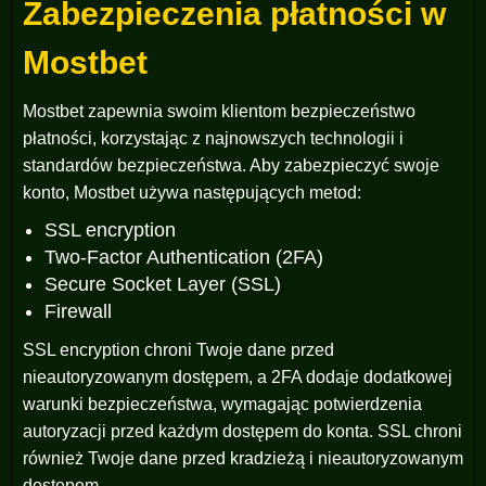
Zabezpieczenia płatności w
Mostbet
Mostbet zapewnia swoim klientom bezpieczeństwo
płatności, korzystając z najnowszych technologii i
standardów bezpieczeństwa. Aby zabezpieczyć swoje
konto, Mostbet używa następujących metod:
SSL encryption
Two-Factor Authentication (2FA)
Secure Socket Layer (SSL)
Firewall
SSL encryption chroni Twoje dane przed
nieautoryzowanym dostępem, a 2FA dodaje dodatkowej
warunki bezpieczeństwa, wymagając potwierdzenia
autoryzacji przed każdym dostępem do konta. SSL chroni
również Twoje dane przed kradzieżą i nieautoryzowanym
dostępem.