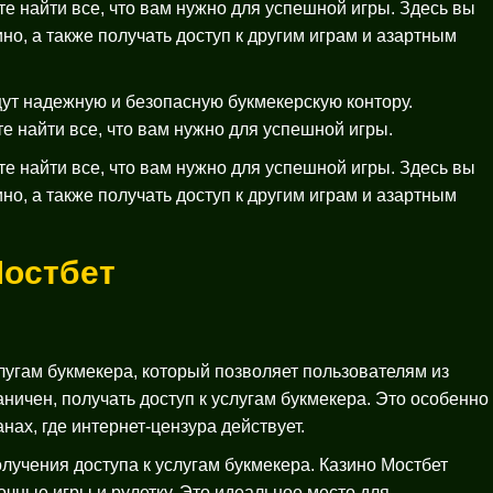
те найти все, что вам нужно для успешной игры. Здесь вы
ино, а также получать доступ к другим играм и азартным
щут надежную и безопасную букмекерскую контору.
е найти все, что вам нужно для успешной игры.
те найти все, что вам нужно для успешной игры. Здесь вы
ино, а также получать доступ к другим играм и азартным
Мостбет
слугам букмекера, который позволяет пользователям из
аничен, получать доступ к услугам букмекера. Это особенно
ах, где интернет-цензура действует.
олучения доступа к услугам букмекера. Казино Мостбет
очные игры и рулетку. Это идеальное место для