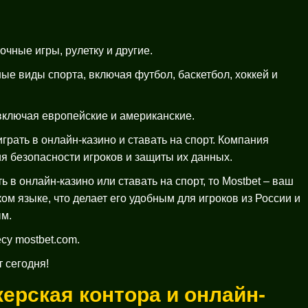
очные игры, рулетку и другие.
ые виды спорта, включая футбол, баскетбол, хоккей и
включая европейские и американские.
грать в онлайн-казино и ставать на спорт. Компания
я безопасности игроков и защиты их данных.
в онлайн-казино или ставать на спорт, то Mostbet – ваш
ом языке, что делает его удобным для игроков из России и
ым.
су mostbet.com.
т сегодня!
ерская контора и онлайн-