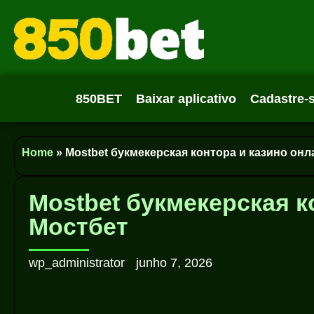
850BET
Baixar aplicativo
Cadastre-
Home
»
Mostbet букмекерская контора и казино он
Mostbet букмекерская к
Мостбет
wp_administrator
junho 7, 2026