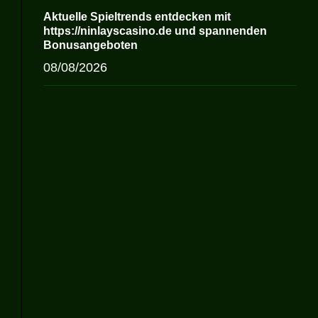
Aktuelle Spieltrends entdecken mit
https://ninlayscasino.de und spannenden
Bonusangeboten
08/08/2026