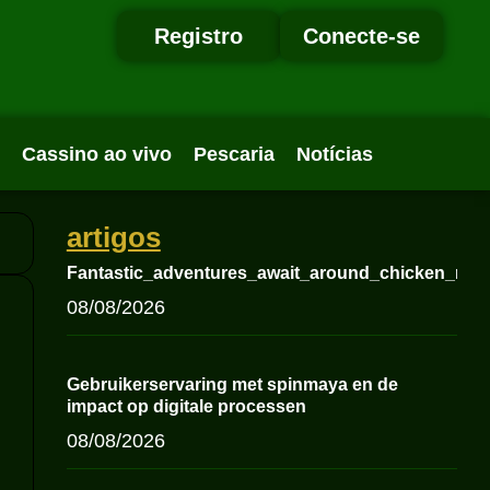
Registro
Conecte-se
Cassino ao vivo
Pescaria
Notícias
artigos
Fantastic_adventures_await_around_chicken_road
08/08/2026
Gebruikerservaring met spinmaya en de
impact op digitale processen
08/08/2026