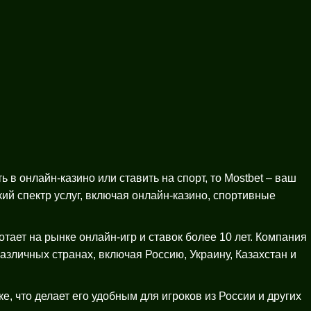
в онлайн-казино или ставить на спорт, то Mostbet – ваш
й спектр услуг, включая онлайн-казино, спортивные
тает на рынке онлайн-игр и ставок более 10 лет. Компания
азличных странах, включая Россию, Украину, Казахстан и
, что делает его удобным для игроков из России и других