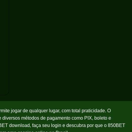
ite jogar de qualquer lugar, com total praticidade. O
e diversos métodos de pagamento como PIX, boleto e
50BET download, faça seu login e descubra por que o 850BET