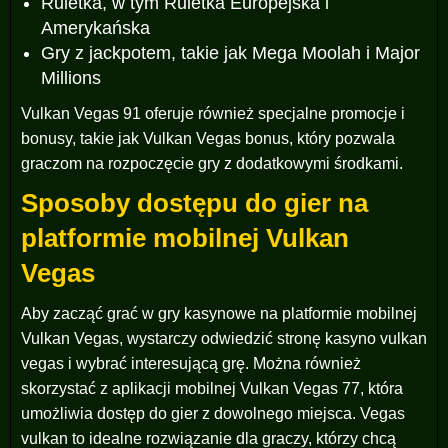
Ruletka, w tym Ruletka Europejska i
Amerykańska
Gry z jackpotem, takie jak Mega Moolah i Major
Millions
Vulkan Vegas 91 oferuje również specjalne promocje i
bonusy, takie jak Vulkan Vegas bonus, który pozwala
graczom na rozpoczęcie gry z dodatkowymi środkami.
Sposoby dostępu do gier na
platformie mobilnej Vulkan
Vegas
Aby zacząć grać w gry kasynowe na platformie mobilnej
Vulkan Vegas, wystarczy odwiedzić stronę kasyno vulkan
vegas i wybrać interesującą grę. Można również
skorzystać z aplikacji mobilnej Vulkan Vegas 77, która
umożliwia dostęp do gier z dowolnego miejsca. Vegas
vulkan to idealne rozwiązanie dla graczy, którzy chcą