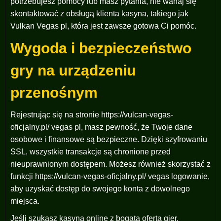
potrzebujesz pomocy lub masz pytania, nie wahaj się
skontaktować z obsługą klienta kasyna, takiego jak
Vulkan Vegas pl, która jest zawsze gotowa Ci pomóc.
Wygoda i bezpieczeństwo
gry na urządzeniu
przenośnym
Rejestrując się na stronie https://vulcan-vegas-
oficjalny.pl/ vegas pl, masz pewność, że Twoje dane
osobowe i finansowe są bezpieczne. Dzięki szyfrowaniu
SSL, wszystkie transakcje są chronione przed
nieuprawnionym dostępem. Możesz również skorzystać z
funkcji https://vulcan-vegas-oficjalny.pl/ vegas logowanie,
aby uzyskać dostęp do swojego konta z dowolnego
miejsca.
Jeśli szukasz kasyna online z bogatą ofertą gier,