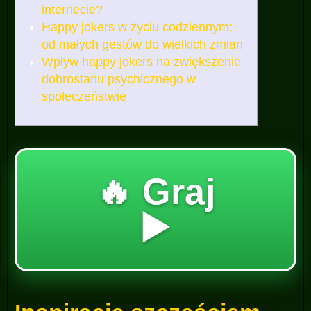
internecie?
Happy jokers w życiu codziennym:
od małych gestów do wielkich zmian
Wpływ happy jokers na zwiększenie
dobrostanu psychicznego w
społeczeństwie
🔥 Graj
▶️