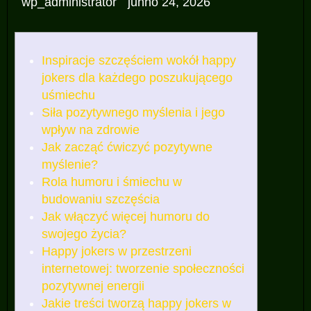
wp_administrator
junho 24, 2026
Inspiracje szczęściem wokół happy
jokers dla każdego poszukującego
uśmiechu
Siła pozytywnego myślenia i jego
wpływ na zdrowie
Jak zacząć ćwiczyć pozytywne
myślenie?
Rola humoru i śmiechu w
budowaniu szczęścia
Jak włączyć więcej humoru do
swojego życia?
Happy jokers w przestrzeni
internetowej: tworzenie społeczności
pozytywnej energii
Jakie treści tworzą happy jokers w