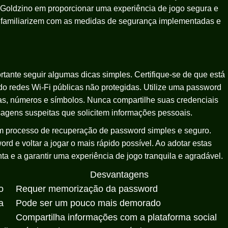
Goldzino em proporcionar uma experiência de jogo segura e
 familiarizem com as medidas de segurança implementadas e
tante seguir algumas dicas simples. Certifique-se de que está
ando redes Wi-Fi públicas não protegidas. Utilize uma password
las, números e símbolos. Nunca compartilhe suas credenciais
nsagens suspeitas que solicitem informações pessoais.
m processo de recuperação de password simples e seguro.
ord e voltar a jogar o mais rápido possível. Ao adotar estas
a e a garantir uma experiência de jogo tranquila e agradável.
Desvantagens
o
Requer memorização da password
a
Pode ser um pouco mais demorado
Compartilha informações com a plataforma social