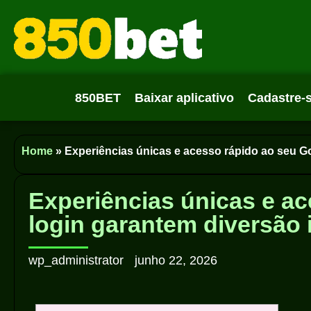
850BET
Baixar aplicativo
Cadastre-
Home
»
Experiências únicas e acesso rápido ao seu Go
Experiências únicas e ac
login garantem diversão i
wp_administrator
junho 22, 2026