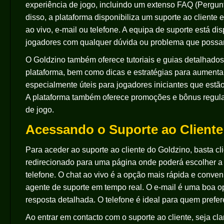
experiência de jogo, incluindo um extenso FAQ (Pergu
disso, a plataforma disponibiliza um suporte ao cliente 
ao vivo, e-mail ou telefone. A equipa de suporte está di
jogadores com qualquer dúvida ou problema que possam
O Goldzino também oferece tutoriais e guias detalhados
plataforma, bem como dicas e estratégias para aumenta
especialmente úteis para jogadores iniciantes que estã
A plataforma também oferece promoções e bônus regula
de jogo.
Acessando o Suporte ao Cliente
Para aceder ao suporte ao cliente do Goldzino, basta cl
redirecionado para uma página onde poderá escolher a s
telefone. O chat ao vivo é a opção mais rápida e conve
agente de suporte em tempo real. O e-mail é uma boa
resposta detalhada. O telefone é ideal para quem prefe
Ao entrar em contacto com o suporte ao cliente, seja c