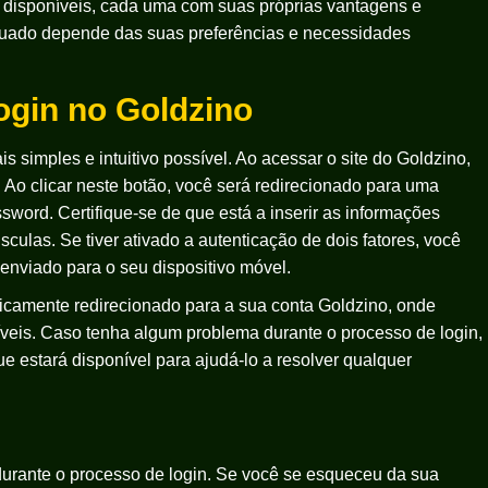
n disponíveis, cada uma com suas próprias vantagens e
quado depende das suas preferências e necessidades
ogin no Goldzino
s simples e intuitivo possível. Ao acessar o site do Goldzino,
 Ao clicar neste botão, você será redirecionado para uma
word. Certifique-se de que está a inserir as informações
culas. Se tiver ativado a autenticação de dois fatores, você
 enviado para o seu dispositivo móvel.
ticamente redirecionado para a sua conta Goldzino, onde
íveis. Caso tenha algum problema durante o processo de login,
ue estará disponível para ajudá-lo a resolver qualquer
rante o processo de login. Se você se esqueceu da sua