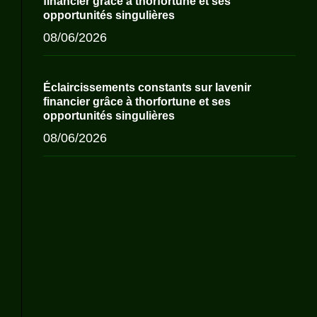
financier grâce à thorfortune et ses
opportunités singulières
08/06/2026
Éclaircissements constants sur lavenir
financier grâce à thorfortune et ses
opportunités singulières
08/06/2026