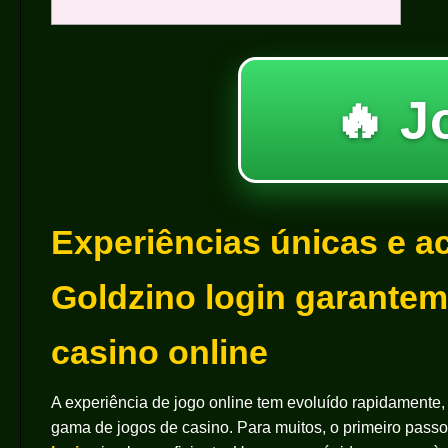
🔥 J
Experiências únicas e a
Goldzino login garantem 
casino online
A experiência de jogo online tem evoluído rapidamente
gama de jogos de casino. Para muitos, o primeiro passo