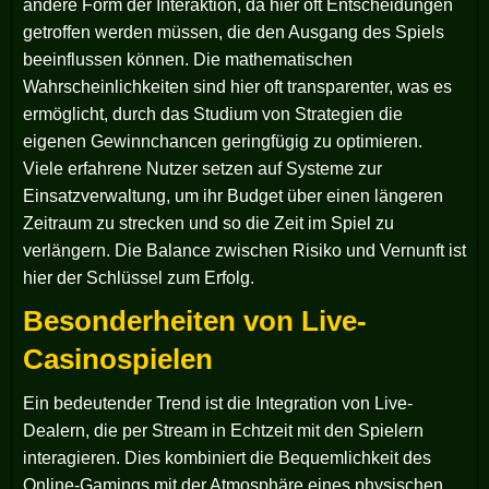
andere Form der Interaktion, da hier oft Entscheidungen
getroffen werden müssen, die den Ausgang des Spiels
beeinflussen können. Die mathematischen
Wahrscheinlichkeiten sind hier oft transparenter, was es
ermöglicht, durch das Studium von Strategien die
eigenen Gewinnchancen geringfügig zu optimieren.
Viele erfahrene Nutzer setzen auf Systeme zur
Einsatzverwaltung, um ihr Budget über einen längeren
Zeitraum zu strecken und so die Zeit im Spiel zu
verlängern. Die Balance zwischen Risiko und Vernunft ist
hier der Schlüssel zum Erfolg.
Besonderheiten von Live-
Casinospielen
Ein bedeutender Trend ist die Integration von Live-
Dealern, die per Stream in Echtzeit mit den Spielern
interagieren. Dies kombiniert die Bequemlichkeit des
Online-Gamings mit der Atmosphäre eines physischen