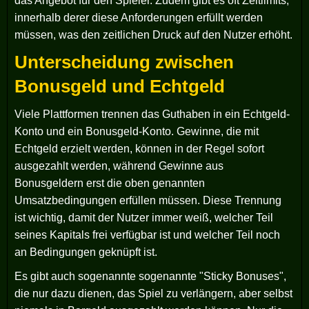
das Angebot für den Spieler. Zudem gibt es oft Zeitlimits,
innerhalb derer diese Anforderungen erfüllt werden
müssen, was den zeitlichen Druck auf den Nutzer erhöht.
Unterscheidung zwischen
Bonusgeld und Echtgeld
Viele Plattformen trennen das Guthaben in ein Echtgeld-
Konto und ein Bonusgeld-Konto. Gewinne, die mit
Echtgeld erzielt werden, können in der Regel sofort
ausgezahlt werden, während Gewinne aus
Bonusgeldern erst die oben genannten
Umsatzbedingungen erfüllen müssen. Diese Trennung
ist wichtig, damit der Nutzer immer weiß, welcher Teil
seines Kapitals frei verfügbar ist und welcher Teil noch
an Bedingungen geknüpft ist.
Es gibt auch sogenannte sogenannte "Sticky Bonuses",
die nur dazu dienen, das Spiel zu verlängern, aber selbst