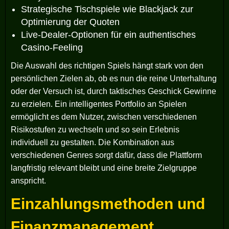
Strategische Tischspiele wie Blackjack zur
Optimierung der Quoten
Live-Dealer-Optionen für ein authentisches
Casino-Feeling
Die Auswahl des richtigen Spiels hängt stark von den
persönlichen Zielen ab, ob es nun die reine Unterhaltung
oder der Versuch ist, durch taktisches Geschick Gewinne
zu erzielen. Ein intelligentes Portfolio an Spielen
ermöglicht es dem Nutzer, zwischen verschiedenen
Risikostufen zu wechseln und so sein Erlebnis
individuell zu gestalten. Die Kombination aus
verschiedenen Genres sorgt dafür, dass die Plattform
langfristig relevant bleibt und eine breite Zielgruppe
anspricht.
Einzahlungsmethoden und
Finanzmanagement