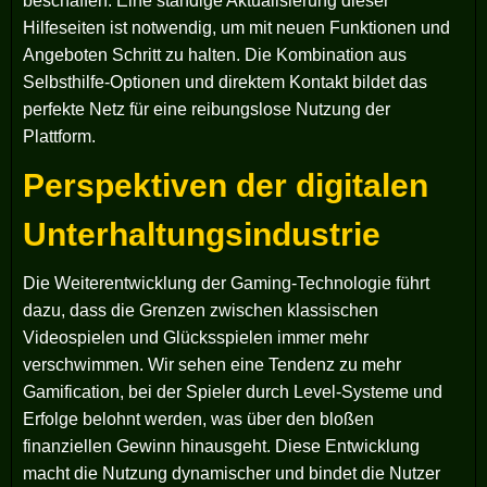
beschaffen. Eine ständige Aktualisierung dieser
Hilfeseiten ist notwendig, um mit neuen Funktionen und
Angeboten Schritt zu halten. Die Kombination aus
Selbsthilfe-Optionen und direktem Kontakt bildet das
perfekte Netz für eine reibungslose Nutzung der
Plattform.
Perspektiven der digitalen
Unterhaltungsindustrie
Die Weiterentwicklung der Gaming-Technologie führt
dazu, dass die Grenzen zwischen klassischen
Videospielen und Glücksspielen immer mehr
verschwimmen. Wir sehen eine Tendenz zu mehr
Gamification, bei der Spieler durch Level-Systeme und
Erfolge belohnt werden, was über den bloßen
finanziellen Gewinn hinausgeht. Diese Entwicklung
macht die Nutzung dynamischer und bindet die Nutzer