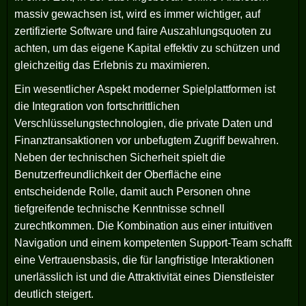
massiv gewachsen ist, wird es immer wichtiger, auf
zertifizierte Software und faire Auszahlungsquoten zu
achten, um das eigene Kapital effektiv zu schützen und
gleichzeitig das Erlebnis zu maximieren.
Ein wesentlicher Aspekt moderner Spielplattformen ist
die Integration von fortschrittlichen
Verschlüsselungstechnologien, die private Daten und
Finanztransaktionen vor unbefugtem Zugriff bewahren.
Neben der technischen Sicherheit spielt die
Benutzerfreundlichkeit der Oberfläche eine
entscheidende Rolle, damit auch Personen ohne
tiefgreifende technische Kenntnisse schnell
zurechtkommen. Die Kombination aus einer intuitiven
Navigation und einem kompetenten Support-Team schafft
eine Vertrauensbasis, die für langfristige Interaktionen
unerlässlich ist und die Attraktivität eines Dienstleister
deutlich steigert.