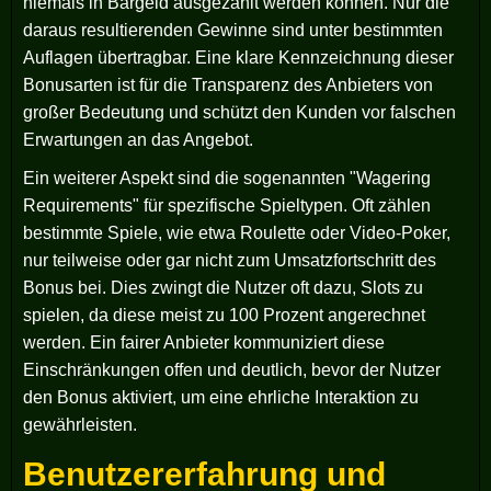
niemals in Bargeld ausgezahlt werden können. Nur die
daraus resultierenden Gewinne sind unter bestimmten
Auflagen übertragbar. Eine klare Kennzeichnung dieser
Bonusarten ist für die Transparenz des Anbieters von
großer Bedeutung und schützt den Kunden vor falschen
Erwartungen an das Angebot.
Ein weiterer Aspekt sind die sogenannten "Wagering
Requirements" für spezifische Spieltypen. Oft zählen
bestimmte Spiele, wie etwa Roulette oder Video-Poker,
nur teilweise oder gar nicht zum Umsatzfortschritt des
Bonus bei. Dies zwingt die Nutzer oft dazu, Slots zu
spielen, da diese meist zu 100 Prozent angerechnet
werden. Ein fairer Anbieter kommuniziert diese
Einschränkungen offen und deutlich, bevor der Nutzer
den Bonus aktiviert, um eine ehrliche Interaktion zu
gewährleisten.
Benutzererfahrung und