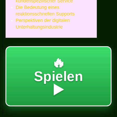
kundenspezifischer Service
Die Bedeutung eines
reaktionsschnellen Supports
Perspektiven der digitalen
Unterhaltungsindustrie
🔥
Spielen
▶️