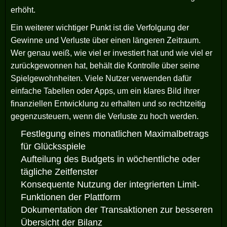
erhöht.
Ein weiterer wichtiger Punkt ist die Verfolgung der
Gewinne und Verluste über einen längeren Zeitraum.
Wer genau weiß, wie viel er investiert hat und wie viel er
zurückgewonnen hat, behält die Kontrolle über seine
Spielgewohnheiten. Viele Nutzer verwenden dafür
einfache Tabellen oder Apps, um ein klares Bild ihrer
finanziellen Entwicklung zu erhalten und so rechtzeitig
gegenzusteuern, wenn die Verluste zu hoch werden.
Festlegung eines monatlichen Maximalbetrags
für Glücksspiele
Aufteilung des Budgets in wöchentliche oder
tägliche Zeitfenster
Konsequente Nutzung der integrierten Limit-
Funktionen der Plattform
Dokumentation der Transaktionen zur besseren
Übersicht der Bilanz