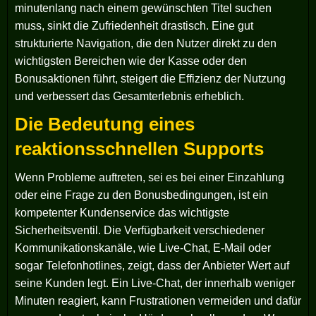
minutenlang nach einem gewünschten Titel suchen
muss, sinkt die Zufriedenheit drastisch. Eine gut
strukturierte Navigation, die den Nutzer direkt zu den
wichtigsten Bereichen wie der Kasse oder den
Bonusaktionen führt, steigert die Effizienz der Nutzung
und verbessert das Gesamterlebnis erheblich.
Die Bedeutung eines
reaktionsschnellen Supports
Wenn Probleme auftreten, sei es bei einer Einzahlung
oder eine Frage zu den Bonusbedingungen, ist ein
kompetenter Kundenservice das wichtigste
Sicherheitsventil. Die Verfügbarkeit verschiedener
Kommunikationskanäle, wie Live-Chat, E-Mail oder
sogar Telefonhotlines, zeigt, dass der Anbieter Wert auf
seine Kunden legt. Ein Live-Chat, der innerhalb weniger
Minuten reagiert, kann Frustrationen vermeiden und dafür