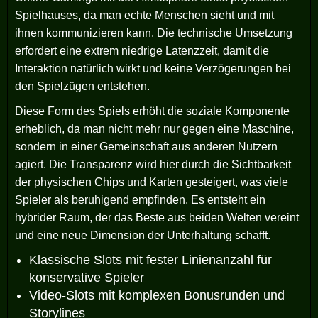
Spielhauses, da man echte Menschen sieht und mit
ihnen kommunizieren kann. Die technische Umsetzung
erfordert eine extrem niedrige Latenzzeit, damit die
Interaktion natürlich wirkt und keine Verzögerungen bei
den Spielzügen entstehen.
Diese Form des Spiels erhöht die soziale Komponente
erheblich, da man nicht mehr nur gegen eine Maschine,
sondern in einer Gemeinschaft aus anderen Nutzern
agiert. Die Transparenz wird hier durch die Sichtbarkeit
der physischen Chips und Karten gesteigert, was viele
Spieler als beruhigend empfinden. Es entsteht ein
hybrider Raum, der das Beste aus beiden Welten vereint
und eine neue Dimension der Unterhaltung schafft.
Klassische Slots mit fester Linienanzahl für
konservative Spieler
Video-Slots mit komplexen Bonusrunden und
Storylines