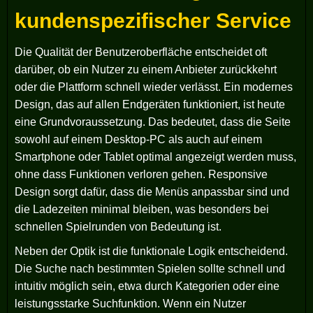
kundenspezifischer Service
Die Qualität der Benutzeroberfläche entscheidet oft
darüber, ob ein Nutzer zu einem Anbieter zurückkehrt
oder die Plattform schnell wieder verlässt. Ein modernes
Design, das auf allen Endgeräten funktioniert, ist heute
eine Grundvoraussetzung. Das bedeutet, dass die Seite
sowohl auf einem Desktop-PC als auch auf einem
Smartphone oder Tablet optimal angezeigt werden muss,
ohne dass Funktionen verloren gehen. Responsive
Design sorgt dafür, dass die Menüs anpassbar sind und
die Ladezeiten minimal bleiben, was besonders bei
schnellen Spielrunden von Bedeutung ist.
Neben der Optik ist die funktionale Logik entscheidend.
Die Suche nach bestimmten Spielen sollte schnell und
intuitiv möglich sein, etwa durch Kategorien oder eine
leistungsstarke Suchfunktion. Wenn ein Nutzer