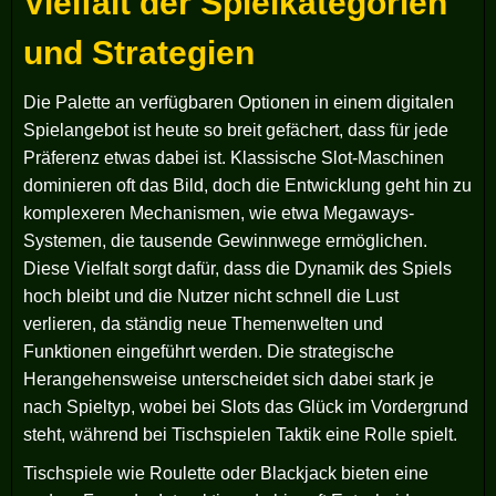
Vielfalt der Spielkategorien
und Strategien
Die Palette an verfügbaren Optionen in einem digitalen
Spielangebot ist heute so breit gefächert, dass für jede
Präferenz etwas dabei ist. Klassische Slot-Maschinen
dominieren oft das Bild, doch die Entwicklung geht hin zu
komplexeren Mechanismen, wie etwa Megaways-
Systemen, die tausende Gewinnwege ermöglichen.
Diese Vielfalt sorgt dafür, dass die Dynamik des Spiels
hoch bleibt und die Nutzer nicht schnell die Lust
verlieren, da ständig neue Themenwelten und
Funktionen eingeführt werden. Die strategische
Herangehensweise unterscheidet sich dabei stark je
nach Spieltyp, wobei bei Slots das Glück im Vordergrund
steht, während bei Tischspielen Taktik eine Rolle spielt.
Tischspiele wie Roulette oder Blackjack bieten eine