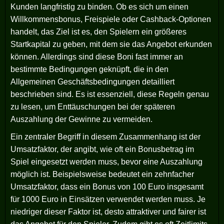
Kunden langfristig zu binden. Ob es sich um einen
Willkommensbonus, Freispiele oder Cashback-Optionen
handelt, das Ziel ist es, den Spielern ein größeres
Startkapital zu geben, mit dem sie das Angebot erkunden
können. Allerdings sind diese Boni fast immer an
bestimmte Bedingungen geknüpft, die in den
Allgemeinen Geschäftsbedingungen detailliert
beschrieben sind. Es ist essenziell, diese Regeln genau
zu lesen, um Enttäuschungen bei der späteren
Auszahlung der Gewinne zu vermeiden.
Ein zentraler Begriff in diesem Zusammenhang ist der
Umsatzfaktor, der angibt, wie oft ein Bonusbetrag im
Spiel eingesetzt werden muss, bevor eine Auszahlung
möglich ist. Beispielsweise bedeutet ein zehnfacher
Umsatzfaktor, dass ein Bonus von 100 Euro insgesamt
für 1000 Euro in Einsätzen verwendet werden muss. Je
niedriger dieser Faktor ist, desto attraktiver und fairer ist