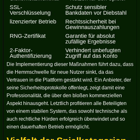
SSL-
Schutz sensibler
Verschlüsselung
Bankdaten vor Diebstahl
lizenzierter Betrieb
Rechtssicherheit bei
Gewinnauszahlungen
RNG-Zertifikat
Garantie für absolut
zufällige Ergebnisse
2-Faktor-
Verhindert unbefugten
Authentifizierung
Zugriff auf das Konto
Die Implementierung dieser Maßnahmen führt dazu, dass
die Hemmschwelle für neue Nutzer sinkt, da das
Vertrauen in die Plattform gestärkt wird. Ein Anbieter, der
seine Sicherheitsprotokolle offenlegt, zeigt damit eine
Professionalität, die über den bloßen kommerziellen
Aspekt hinausgeht. Letztlich profitieren alle Beteiligten
von einem stabilen System, das sowohl technische als
auch rechtliche Hürden erfolgreich überwindet und so
einen dauerhaften Betrieb ermöglicht.