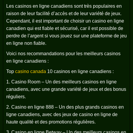
Les casinos en ligne canadiens sont très populaires en
raison de leur facilité d’accès et de leur variété de jeux.
Cependant, il est important de choisir un casino en ligne
canadien qui est fiable et sécurisé, car il est possible de
perdre de l’argent si vous jouez sur une plateforme de jeu
en ligne non fiable.
Voici nos recommandations pour les meilleurs casinos
en ligne canadiens :
Top
casino canada
10 casinos en ligne canadiens :
1. Casino Room – Un des meilleurs casinos en ligne
canadiens, avec une grande variété de jeux et des bonus
réguliers.
2. Casino en ligne 888 – Un des plus grands casinos en
ligne canadiens, avec des jeux de casino en ligne de
haute qualité et des promotions régulières.
3. Casino en ligne Betway – Un des meilleurs casinos en