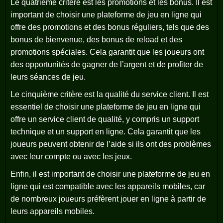
Le quatrième critère est les promotions et les bonus. Il est
important de choisir une plateforme de jeu en ligne qui
offre des promotions et des bonus réguliers, tels que des
bonus de bienvenue, des bonus de reload et des
promotions spéciales. Cela garantit que les joueurs ont
des opportunités de gagner de l’argent et de profiter de
leurs séances de jeu.
Le cinquième critère est la qualité du service client. Il est
essentiel de choisir une plateforme de jeu en ligne qui
offre un service client de qualité, y compris un support
technique et un support en ligne. Cela garantit que les
joueurs peuvent obtenir de l’aide si ils ont des problèmes
avec leur compte ou avec les jeux.
Enfin, il est important de choisir une plateforme de jeu en
ligne qui est compatible avec les appareils mobiles, car
de nombreux joueurs préfèrent jouer en ligne à partir de
leurs appareils mobiles.