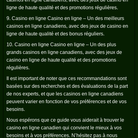
ligne de haute qualité et des promotions régulières.
9. Casino en ligne Casino en ligne – Un des meilleurs
casinos en ligne canadiens, avec des jeux de casino en
ligne de haute qualité et des bonus réguliers.
10. Casino en ligne Casino en ligne – Un des plus
grands casinos en ligne canadiens, avec des jeux de
casino en ligne de haute qualité et des promotions
régulières.
Il est important de noter que ces recommandations sont
basées sur des recherches et des évaluations de la part
de nos experts, et que les casinos en ligne canadiens
peuvent varier en fonction de vos préférences et de vos
besoins.
Nous espérons que ce guide vous aiderait à trouver le
casino en ligne canadien qui convient le mieux à vos
besoins et à vos préférences. N’hésitez pas à nous