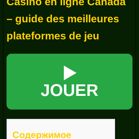
Casino en ligne Canada
– guide des meilleures
plateformes de jeu
▶️
JOUER
Содержимое