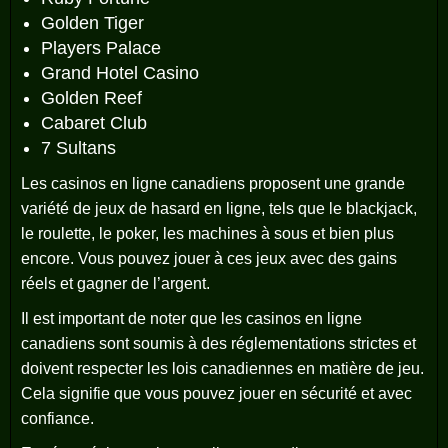
Golden Tiger
Players Palace
Grand Hotel Casino
Golden Reef
Cabaret Club
7 Sultans
Les casinos en ligne canadiens proposent une grande
variété de jeux de hasard en ligne, tels que le blackjack,
le roulette, le poker, les machines à sous et bien plus
encore. Vous pouvez jouer à ces jeux avec des gains
réels et gagner de l’argent.
Il est important de noter que les casinos en ligne
canadiens sont soumis à des réglementations strictes et
doivent respecter les lois canadiennes en matière de jeu.
Cela signifie que vous pouvez jouer en sécurité et avec
confiance.