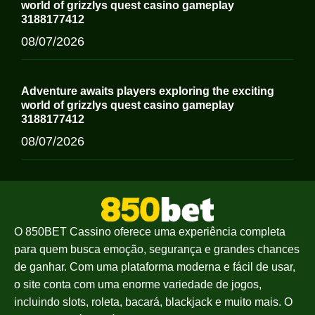
world of grizzlys quest casino gameplay
3188177412
08/07/2026
Adventure awaits players exploring the exciting
world of grizzlys quest casino gameplay
3188177412
08/07/2026
O 850BET Cassino oferece uma experiência completa
para quem busca emoção, segurança e grandes chances
de ganhar. Com uma plataforma moderna e fácil de usar,
o site conta com uma enorme variedade de jogos,
incluindo slots, roleta, bacará, blackjack e muito mais. O