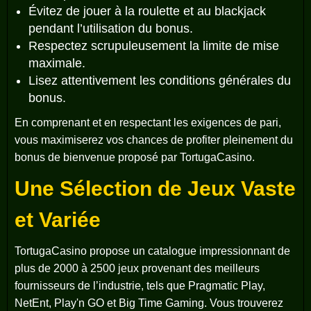
Évitez de jouer à la roulette et au blackjack
pendant l’utilisation du bonus.
Respectez scrupuleusement la limite de mise
maximale.
Lisez attentivement les conditions générales du
bonus.
En comprenant et en respectant les exigences de pari,
vous maximiserez vos chances de profiter pleinement du
bonus de bienvenue proposé par TortugaCasino.
Une Sélection de Jeux Vaste
et Variée
TortugaCasino propose un catalogue impressionnant de
plus de 2000 à 2500 jeux provenant des meilleurs
fournisseurs de l’industrie, tels que Pragmatic Play,
NetEnt, Play'n GO et Big Time Gaming. Vous trouverez