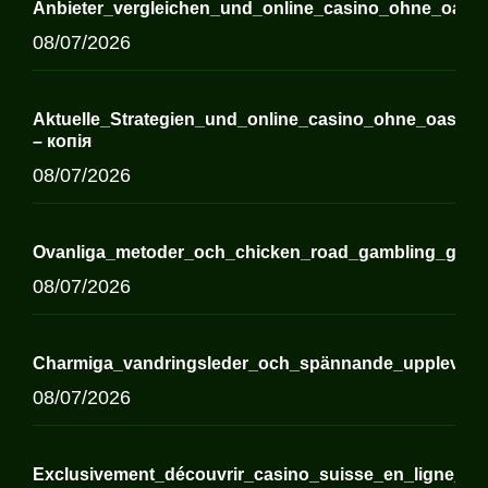
Anbieter_vergleichen_und_online_casino_ohne_oasis_
08/07/2026
Aktuelle_Strategien_und_online_casino_ohne_oasis_f
– копія
08/07/2026
Ovanliga_metoder_och_chicken_road_gambling_game
08/07/2026
Charmiga_vandringsleder_och_spännande_upplevelse
08/07/2026
Exclusivement_découvrir_casino_suisse_en_ligne_et_