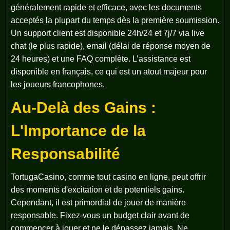
généralement rapide et efficace, avec les documents
acceptés la plupart du temps dès la première soumission.
Un support client est disponible 24h/24 et 7j/7 via live
chat (le plus rapide), email (délai de réponse moyen de
24 heures) et une FAQ complète. L’assistance est
disponible en français, ce qui est un atout majeur pour
les joueurs francophones.
Au-Delà des Gains :
L'Importance de la
Responsabilité
TortugaCasino, comme tout casino en ligne, peut offrir
des moments d'excitation et de potentiels gains.
Cependant, il est primordial de jouer de manière
responsable. Fixez-vous un budget clair avant de
commencer à jouer et ne le dépassez jamais. Ne