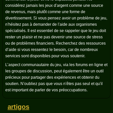
considérez jamais les jeux d'argent comme une source
de revenus, mais plutôt comme une forme de
divertissement. Si vous pensez avoir un problème de jeu,
n'hésitez pas à demander de l'aide aux organismes
spécialisés. Il est essentiel de se rappeler que le jeu doit
rester un plaisir et ne pas devenir une source de stress
ou de problèmes financiers. Recherchez des ressources
d’aide si vous ressentez le besoin, car de nombreux
services sont disponibles pour vous soutenir.
L’aspect communautaire du jeu, via les forums en ligne et
les groupes de discussion, peut également être un outil
précieux pour partager des expériences et obtenir du
soutien. N'oubliez pas que vous n'êtes pas seul et qu'il
est important de parler de vos préoccupations.
artigos