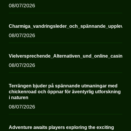
08/07/2026
Charmiga_vandringsleder_och_spännande_upplevelse
08/07/2026
Vielversprechende_Alternativen_und_online_casino_
08/07/2026
Terrängen bjuder på spännande utmaningar med
chickenroad och öppnar för äventyrlig utforskning
i naturen
08/07/2026
Adventure awaits players exploring the exciting