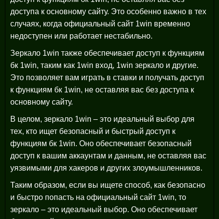
доступа к основному сайту. Это особенно важно в тех
случаях, когда официальный сайт 1win временно
недоступен или работает нестабильно.
Зеркало 1win также обеспечивает доступ к функциям
бк 1win, таким как 1win вход, 1win зеркало и другие.
Это позволяет вам играть в ставки и получать доступ
к функциям бк 1win, не оставляя вас без доступа к
основному сайту.
В целом, зеркало 1win – это идеальный выбор для
тех, кто ищет безопасный и быстрый доступ к
функциям бк 1win. Оно обеспечивает безопасный
доступ к вашим аккаунтам и данным, не оставляя вас
уязвимыми для хакеров и других злоумышленников.
Таким образом, если вы ищете способ, как безопасно
и быстро попасть на официальный сайт 1win, то
зеркало – это идеальный выбор. Оно обеспечивает