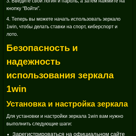
3. Введите свои логин и пароль, а затем нажмите на
кнопку “Войти”.
4. Теперь вы можете начать использовать зеркало
1win, чтобы делать ставки на спорт, киберспорт и
лото.
Безопасность и
надежность
использования зеркала
1win
Установка и настройка зеркала
Для установки и настройки зеркала 1win вам нужно
выполнить следующие шаги:
Зарегистрироваться на официальном сайте