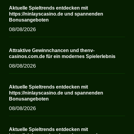
Aktuelle Spieltrends entdecken mit
https://ninlayscasino.de und spannenden
Bonusangeboten
08/08/2026
Attraktive Gewinnchancen und thenv-
casinos.com.de für ein modernes Spielerlebnis
08/08/2026
Aktuelle Spieltrends entdecken mit
https://ninlayscasino.de und spannenden
Bonusangeboten
08/08/2026
Aktuelle Spieltrends entdecken mit