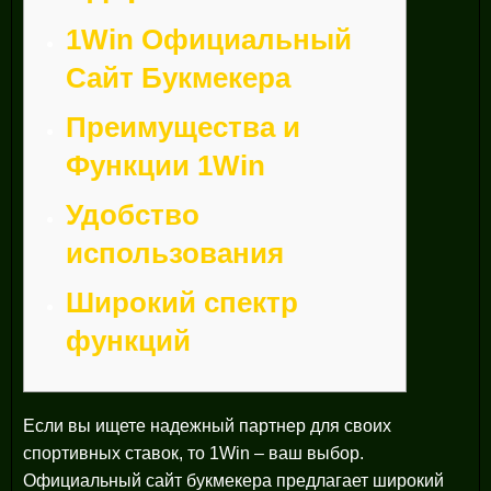
1Win Официальный
Сайт Букмекера
Преимущества и
Функции 1Win
Удобство
использования
Широкий спектр
функций
Если вы ищете надежный партнер для своих
спортивных ставок, то 1Win – ваш выбор.
Официальный сайт букмекера предлагает широкий