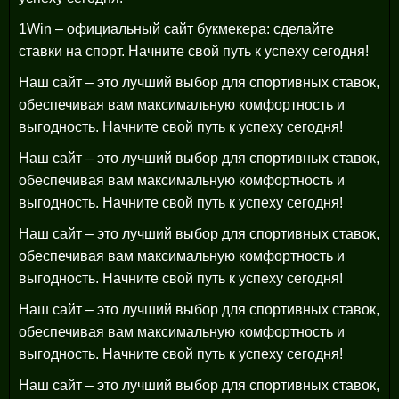
1Win – официальный сайт букмекера: сделайте
ставки на спорт. Начните свой путь к успеху сегодня!
Наш сайт – это лучший выбор для спортивных ставок,
обеспечивая вам максимальную комфортность и
выгодность. Начните свой путь к успеху сегодня!
Наш сайт – это лучший выбор для спортивных ставок,
обеспечивая вам максимальную комфортность и
выгодность. Начните свой путь к успеху сегодня!
Наш сайт – это лучший выбор для спортивных ставок,
обеспечивая вам максимальную комфортность и
выгодность. Начните свой путь к успеху сегодня!
Наш сайт – это лучший выбор для спортивных ставок,
обеспечивая вам максимальную комфортность и
выгодность. Начните свой путь к успеху сегодня!
Наш сайт – это лучший выбор для спортивных ставок,