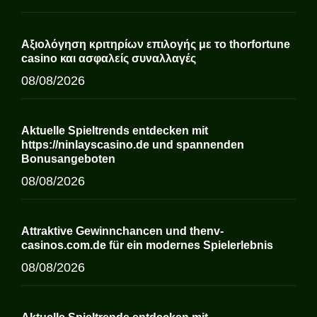
Αξιολόγηση κριτηρίων επιλογής με το thorfortune
casino και ασφαλείς συναλλαγές
08/08/2026
Aktuelle Spieltrends entdecken mit
https://ninlayscasino.de und spannenden
Bonusangeboten
08/08/2026
Attraktive Gewinnchancen und thenv-
casinos.com.de für ein modernes Spielerlebnis
08/08/2026