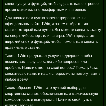
спектр услуг и функций, чтобы сделать ваше игровое
время максимально комфортным и выгодным.
Для начала вам нужно зарегистрироваться на
официальном сайте 1Win, а затем выбрать тип
ставки, который вам нужен. Вы можете сделать ставку
на спорт, киберспорт, или на игры. 1Win предлагает
широкий спектр функций, чтобы помочь вам сделать
правильные ставки.
Также, 1Win предлагает услуги поддержки, чтобы
помочь вам в случае каких-либо вопросов или
проблем. Нашли ответ на свой вопрос? Пожалуйста,
свяжитесь с нами, и наши специалисты помогут вам в
любое время.
Таким образом, 1Win – это лучший выбор для
спортивных ставок, обеспечивая вам максимальную
комфортность и выгодность. Начните свой путь к
успеху сегодня!