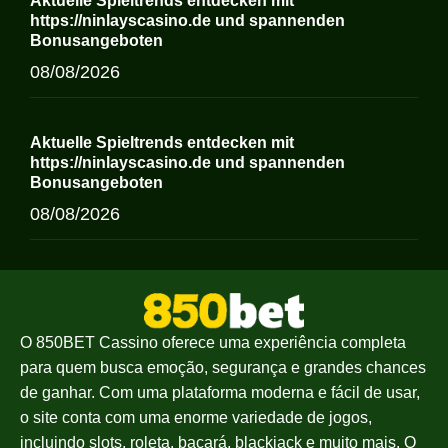
Aktuelle Spieltrends entdecken mit
https://ninlayscasino.de und spannenden
Bonusangeboten
08/08/2026
Aktuelle Spieltrends entdecken mit
https://ninlayscasino.de und spannenden
Bonusangeboten
08/08/2026
O 850BET Cassino oferece uma experiência completa
para quem busca emoção, segurança e grandes chances
de ganhar. Com uma plataforma moderna e fácil de usar,
o site conta com uma enorme variedade de jogos,
incluindo slots, roleta, bacará, blackjack e muito mais. O