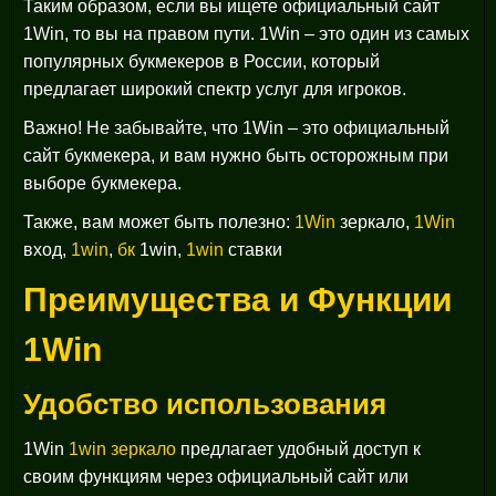
Таким образом, если вы ищете официальный сайт
1Win, то вы на правом пути. 1Win – это один из самых
популярных букмекеров в России, который
предлагает широкий спектр услуг для игроков.
Важно! Не забывайте, что 1Win – это официальный
сайт букмекера, и вам нужно быть осторожным при
выборе букмекера.
Также, вам может быть полезно:
1Win
зеркало,
1Win
вход,
1win
,
бк
1win,
1win
ставки
Преимущества и Функции
1Win
Удобство использования
1Win
1win зеркало
предлагает удобный доступ к
своим функциям через официальный сайт или